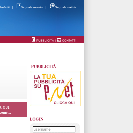
Preferiti
|
Segnala evento
|
Segnala notizia
PUBBLICITÀ
|
CONTATTI
PUBBLICITÀ
A QUI
come ...
LOGIN