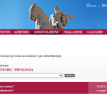
Home
|
VENTI
AZIENDE
ASSOCIAZIONI
MAGAZINE
GALLERY
 ricercare per nome associazione o per settore/tipologia
erca per
TTORE / TIPOLOGIA
sta sezione?
CLICC
eliminarla?
e scopri 