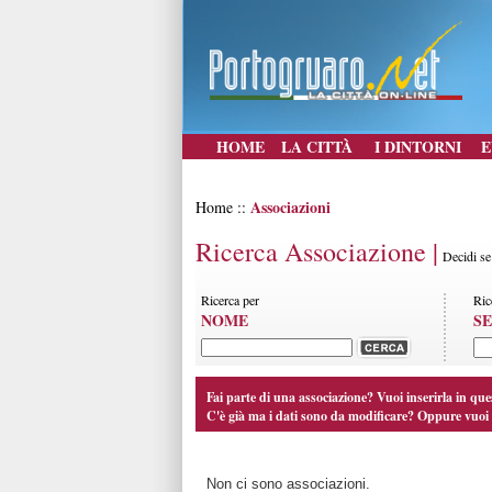
HOME
LA CITTÀ
I DINTORNI
E
Associazioni
Home ::
Ricerca Associazione |
Decidi se
Ricerca per
Ric
NOME
SE
Fai parte di una associazione? Vuoi inserirla in que
C'è già ma i dati sono da modificare? Oppure vuoi 
Non ci sono associazioni.