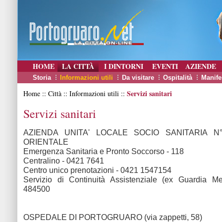
HOME
LA CITTÀ
I DINTORNI
EVENTI
AZIENDE
Storia
Informazioni utili
Da visitare
Ospitalità
Manife
Servizi sanitari
Home :: Città :: Informazioni utili ::
Servizi sanitari
AZIENDA UNITA' LOCALE SOCIO SANITARIA N
ORIENTALE
Emergenza Sanitaria e Pronto Soccorso - 118
Centralino - 0421 7641
Centro unico prenotazioni - 0421 1547154
Servizio di Continuità Assistenziale (ex Guardia M
484500
OSPEDALE DI PORTOGRUARO (via zappetti, 58)