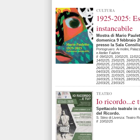
CULTURA
1925-2025: Es
instancabile
Mostra di Mario Paule
domenica 9 febbraio 20
presso la Sala Consili
Portogruaro: Ai molini, Palaz
e Atelier FaiArte
Il 09/02/25, 10/02/25, 11/02/
14/02/25, 15/02/25, 16/02/25
20/02/25, 21/02/25, 22/02/25
26/02/25, 27/02/25, 28/02/25
04/03/25, 05/03/25, 06/03/25
10/03/25, 11/03/25, 12/03/25,
16/03/25, 17/03/25, 18/03/25
22/03/25, 23/03/25
TEATRO
Io ricordo...e 
Spettacolo teatrale in
del Ricordo.
S. Stino di Livenza: Teatro 
Il 10/02/25