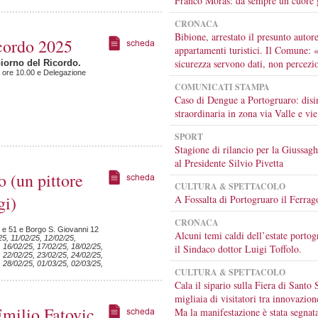
Franco Moras: da sempre un cuore 
CRONACA
Bibione, arrestato il presunto autore
cordo 2025
appartamenti turistici. Il Comune: 
sicurezza servono dati, non percezi
Giorno del Ricordo.
a ore 10.00 e Delegazione
COMUNICATI STAMPA
Caso di Dengue a Portogruaro: disi
straordinaria in zona via Valle e vie
SPORT
Stagione di rilancio per la Giussagh
al Presidente Silvio Pivetta
 (un pittore
CULTURA & SPETTACOLO
gi)
A Fossalta di Portogruaro il Ferrag
CRONACA
1 e 51 e Borgo S. Giovanni 12
Alcuni temi caldi dell’estate portog
25, 11/02/25, 12/02/25,
, 16/02/25, 17/02/25, 18/02/25,
il Sindaco dottor Luigi Toffolo.
, 22/02/25, 23/02/25, 24/02/25,
, 28/02/25, 01/03/25, 02/03/25,
CULTURA & SPETTACOLO
Cala il sipario sulla Fiera di Santo 
migliaia di visitatori tra innovazion
Emilio Fatovic
Ma la manifestazione è stata segnat