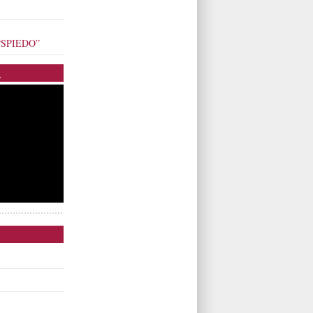
o “SPIEDO”
.