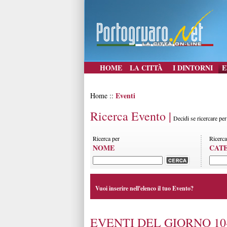
HOME
LA CITTÀ
I DINTORNI
E
Eventi
Home ::
Ricerca Evento |
Decidi se ricercare pe
Ricerca per
Ricerca
NOME
CAT
Vuoi inserire nell'elenco il tuo Evento?
EVENTI DEL GIORNO 10-