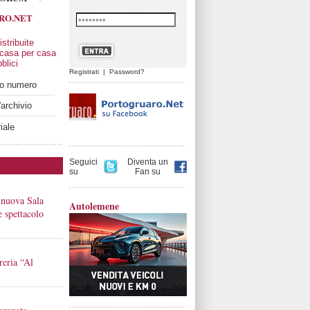
RO.NET
stribuite
 casa per casa
blici
Registrati
|
Password?
imo numero
'archivio
iale
Seguici
Diventa un
su
Fan su
 nuova Sala
Autolemene
 e spettacolo
reria “Al