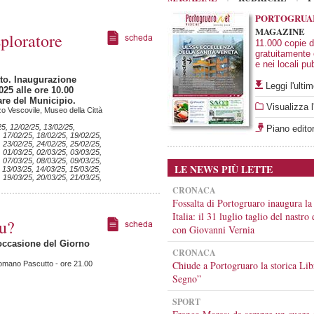
PORTOGRUA
MAGAZINE
ploratore
11.000 copie di
gratuitamente
e nei locali pub
tto. Inaugurazione
Leggi l'ult
25 alle ore 10.00
are del Municipio.
Visualizza l
zo Vescovile, Museo della Città
25, 12/02/25, 13/02/25,
Piano editor
, 17/02/25, 18/02/25, 19/02/25,
, 23/02/25, 24/02/25, 25/02/25,
, 01/03/25, 02/03/25, 03/03/25,
, 07/03/25, 08/03/25, 09/03/25,
LE NEWS PIÙ LETTE
 13/03/25, 14/03/25, 15/03/25,
, 19/03/25, 20/03/25, 21/03/25,
CRONACA
Fossalta di Portogruaro inaugura la
Italia: il 31 luglio taglio del nastro
tu?
con Giovanni Vernia
 occasione del Giorno
CRONACA
Chiude a Portogruaro la storica Lib
Romano Pascutto - ore 21.00
Segno”
SPORT