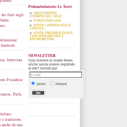
granata.
Poliambulatorio Le Torri
 dei furti negli
«Sulla
oni»
nfestazione
 limitrofe
NEWSLETTER
ese. Intervista
Vuoi ricevere le nostre News
anche senza essere registrato
al sito? Iscriviti qui!
osto Fossaltese
iscrivi
rimuovi
ruarese. Parla
Stefano:
e e tradizione.
a anche da una