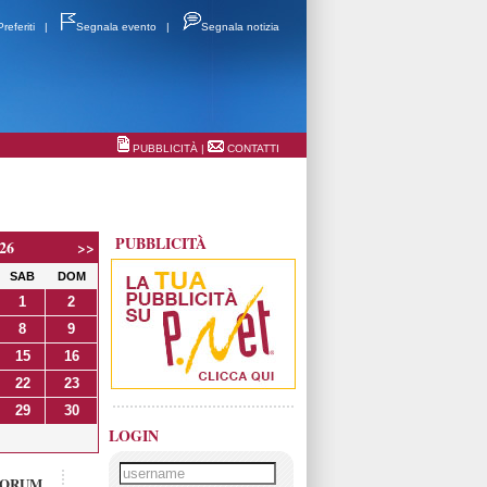
Preferiti
|
Segnala evento
|
Segnala notizia
PUBBLICITÀ
|
CONTATTI
PUBBLICITÀ
26
>>
SAB
DOM
1
2
8
9
15
16
22
23
29
30
LOGIN
FORUM