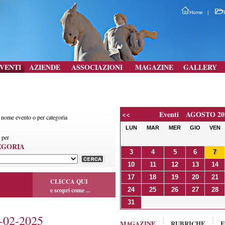
Home
|
VENTI
AZIENDE
ASSOCIAZIONI
MAGAZINE
GALLERY
<<
Eventi AGOSTO 20
r nome evento o per categoria
LUN
MAR
MER
GIO
VEN
 per
EGORIA
3
4
5
6
7
10
11
12
13
14
17
18
19
20
21
CLICCA QUI
e scopri come ...
24
25
26
27
28
31
02-2025
MAGAZINE
RUBRICHE