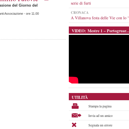
serie di furti
asione del Giorno del
CRONACA
nti Associazione - ore 11.00
A Villanova festa delle Vie con l
VIDEO: Mestre 1 – Portogruar..
UTILITÀ
Stampa la pagina
Invia ad un amico
Segnala un errore