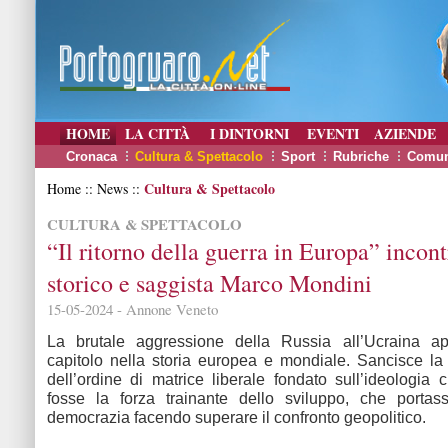
HOME
LA CITTÀ
I DINTORNI
EVENTI
AZIENDE
Cronaca
Cultura & Spettacolo
Sport
Rubriche
Comun
Cultura & Spettacolo
Home :: News ::
CULTURA & SPETTACOLO
“Il ritorno della guerra in Europa” incont
storico e saggista Marco Mondini
15-05-2024 - Annone Veneto
La brutale aggressione della Russia all’Ucraina 
capitolo nella storia europea e mondiale. Sancisce la f
dell’ordine di matrice liberale fondato sull’ideologia 
fosse la forza trainante dello sviluppo, che porta
democrazia facendo superare il confronto geopolitico.