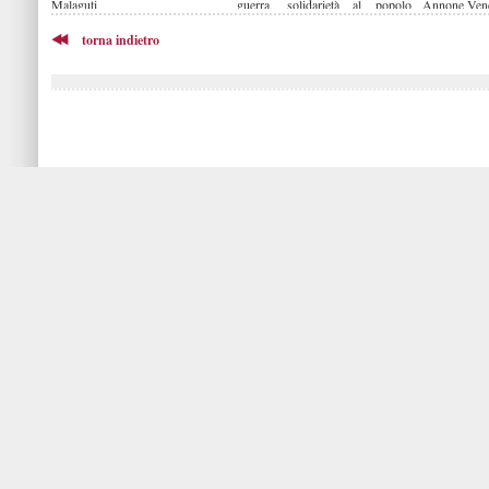
Malaguti
guerra, solidarietà al popolo
Annone Venet
ucraino»
guerra italo-
torna indietro