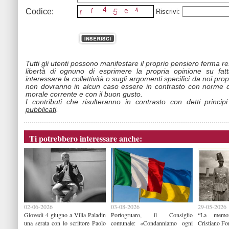
Codice:
Riscrivi:
Tutti gli utenti possono manifestare il proprio pensiero ferma r
libertà di ognuno di esprimere la propria opinione su fat
interessare la collettività o sugli argomenti specifici da noi propo
non dovranno in alcun caso essere in contrasto con norme d
morale corrente e con il buon gusto.
I contributi che risulteranno in contrasto con detti princip
pubblicati
.
Ti potrebbero interessare anche:
02-06-2026
03-08-2026
29-05-2026
Giovedì 4 giugno a Villa Paladin
Portogruaro, il Consiglio
“La memor
una serata con lo scrittore Paolo
comunale: «Condanniamo ogni
Cristiano Fo