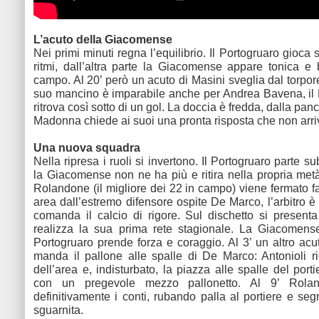
L’acuto della Giacomense
Nei primi minuti regna l’equilibrio. Il Portogruaro gioca 
ritmi, dall’altra parte la Giacomense appare tonica 
campo. Al 20’ però un acuto di Masini sveglia dal torpore
suo mancino è imparabile anche per Andrea Bavena, il 
ritrova così sotto di un gol. La doccia è fredda, dalla p
Madonna chiede ai suoi una pronta risposta che non arri
Una nuova squadra
Nella ripresa i ruoli si invertono. Il Portogruaro parte sub
la Giacomense non ne ha più e ritira nella propria met
Rolandone (il migliore dei 22 in campo) viene fermato f
area dall’estremo difensore ospite De Marco, l’arbitro è
comanda il calcio di rigore. Sul dischetto si presen
realizza la sua prima rete stagionale. La Giacomense
Portogruaro prende forza e coraggio. Al 3’ un altro acu
manda il pallone alle spalle di De Marco: Antonioli ri
dell’area e, indisturbato, la piazza alle spalle del port
con un pregevole mezzo pallonetto. Al 9’ Rola
definitivamente i conti, rubando palla al portiere e se
sguarnita.