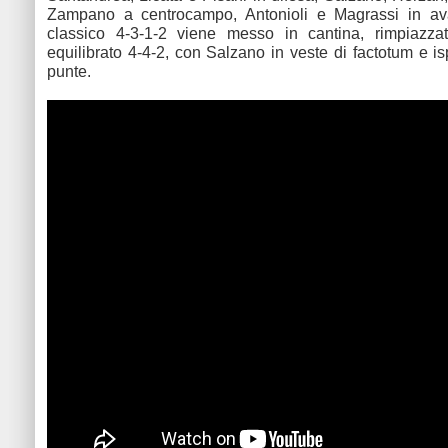
Zampano a centrocampo, Antonioli e Magrassi in ava
classico 4-3-1-2 viene messo in cantina, rimpiazz
equilibrato 4-4-2, con Salzano in veste di factotum e is
punte.