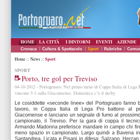
HOME
LA CITTÀ
I DINTORNI
EVENTI
AZIENDE
Cronaca
Cultura & Spettacolo
Sport
Rubriche
Comun
Sport
Home :: News ::
SPORT
Porto, tre gol per Treviso
04-10-2012 - Portogruaro: Nel primo turno di Coppa Italia di Lega P
vincono 3-1 sulla Giacomense. Domenica c’è il derby
Le cosiddette «seconde linee» del Portogruaro fanno b
lavoro, in Coppa Italia di Lega Pro battono al p
Giacomense e lanciano un segnale di fumo al prossimo
campionato, il Treviso. Per la gara di coppa il tecni
Armando Madonna preferisce mandare in campo chi fino
meno spazio in campionato. Largo quindi a Bavena in 
Santandrea, Licata e Pisani in difesa; Salzano, Herza