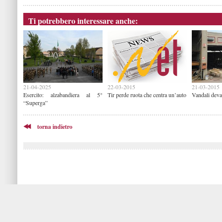
Ti potrebbero interessare anche:
21-04-2025
22-03-2015
21-03-2015
Esercito: alzabandiera al 5°
Tir perde ruota che centra un’auto
Vandali deva
“Superga”
torna indietro