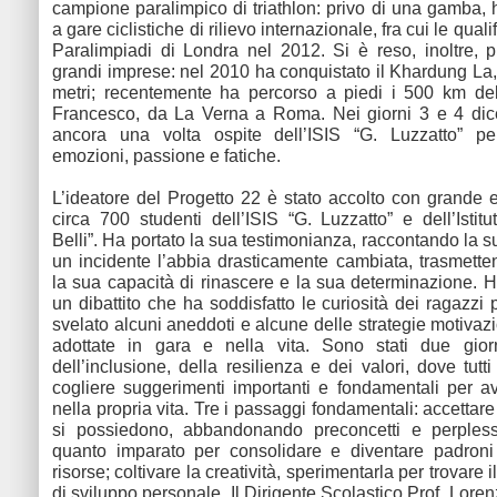
campione paralimpico di triathlon: privo di una gamba, 
a gare ciclistiche di rilievo internazionale, fra cui le quali
Paralimpiadi di Londra nel 2012. Si è reso, inoltre, p
grandi imprese: nel 2010 ha conquistato il Khardung La
metri; recentemente ha percorso a piedi i 500 km d
Francesco, da La Verna a Roma. Nei giorni 3 e 4 dic
ancora una volta ospite dell’ISIS “G. Luzzatto” pe
emozioni, passione e fatiche.
L’ideatore del Progetto 22 è stato accolto con grande
circa 700 studenti dell’ISIS “G. Luzzatto” e dell’Istitu
Belli”. Ha portato la sua testimonianza, raccontando la 
un incidente l’abbia drasticamente cambiata, trasmette
la sua capacità di rinascere e la sua determinazione. H
un dibattito che ha soddisfatto le curiosità dei ragazzi
svelato alcuni aneddoti e alcune delle strategie motivaz
adottate in gara e nella vita. Sono stati due giorn
dell’inclusione, della resilienza e dei valori, dove tut
cogliere suggerimenti importanti e fondamentali per 
nella propria vita. Tre i passaggi fondamentali: accettare
si possiedono, abbandonando preconcetti e perplessi
quanto imparato per consolidare e diventare padroni 
risorse; coltivare la creatività, sperimentarla per trovare 
di sviluppo personale. Il Dirigente Scolastico Prof. Lore