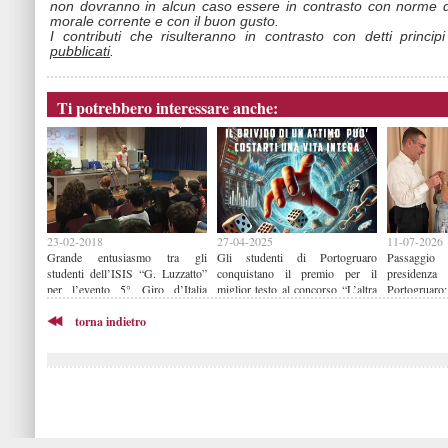
non dovranno in alcun caso essere in contrasto con norme d
morale corrente e con il buon gusto.
I contributi che risulteranno in contrasto con detti princip
pubblicati
.
Ti potrebbero interessare anche:
23-02-2018
27-04-2025
11-07-2026
Grande entusiasmo tra gli
Gli studenti di Portogruaro
Passaggio
studenti dell’ISIS “G. Luzzatto”
conquistano il premio per il
presiden
per l’evento 5° Giro d’Italia
miglior testo al concorso “L’altra
Portogruaro
Formativo “Progetto 22”
faccia del gioco”
succede per
torna indietro
Gabriella Sf