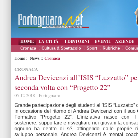
HOME
LA CITTÀ
I DINTORNI
EVENTI
AZIENDE
Cronaca
Cultura & Spettacolo
Sport
Rubriche
Comun
Cronaca
Home :: News ::
CRONACA
Andrea Devicenzi all’ISIS “Luzzatto” per
seconda volta con “Progetto 22”
05-12-2018 - Portogruaro
Grande partecipazione degli studenti all’ISIS “Luzzatto” 
in occasione del ritorno di Andrea Devicenzi con il suo 6
Formativo “Progetto 22”. L’iniziativa nasce con il
sostenere, supportare e risvegliare nei giovani la cons
ognuno ha dentro di sé, attingendo dalle proprie ri
sviluppo personale. Andrea Devicenzi è mental coach