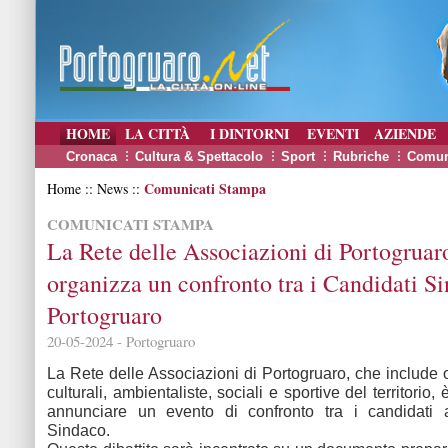
HOME
LA CITTÀ
I DINTORNI
EVENTI
AZIENDE
Cronaca
Cultura & Spettacolo
Sport
Rubriche
Comun
Comunicati Stampa
Home :: News ::
COMUNICATI STAMPA
La Rete delle Associazioni di Portogruar
organizza un confronto tra i Candidati Si
Portogruaro
20-05-2024 - Portogruaro
La Rete delle Associazioni di Portogruaro, che include 
culturali, ambientaliste, sociali e sportive del territorio,
annunciare un evento di confronto tra i candidati a
Sindaco.