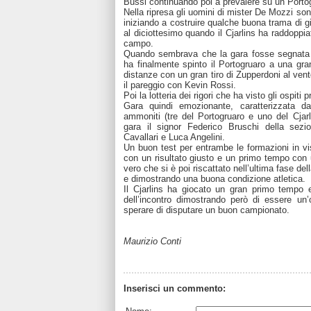
Bussi continuando poi a prevalere su un Portog
Nella ripresa gli uomini di mister De Mozzi so
iniziando a costruire qualche buona trama di 
al diciottesimo quando il Cjarlins ha raddopp
campo.
Quando sembrava che la gara fosse segnata e
ha finalmente spinto il Portogruaro a una gra
distanze con un gran tiro di Zupperdoni al ve
il pareggio con Kevin Rossi.
Poi la lotteria dei rigori che ha visto gli ospiti 
Gara quindi emozionante, caratterizzata da
ammoniti (tre del Portogruaro e uno del Cjarl
gara il signor Federico Bruschi della sez
Cavallari e Luca Angelini.
Un buon test per entrambe le formazioni in vis
con un risultato giusto e un primo tempo con 
vero che si è poi riscattato nell’ultima fase de
e dimostrando una buona condizione atletica.
Il Cjarlins ha giocato un gran primo tempo 
dell’incontro dimostrando però di essere un
sperare di disputare un buon campionato.
Maurizio Conti
Inserisci un commento: