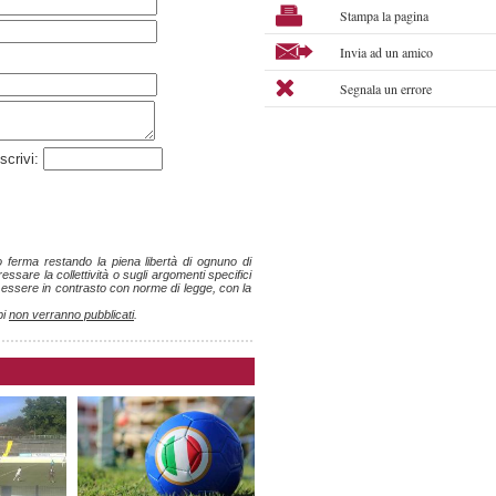
Stampa la pagina
Invia ad un amico
Segnala un errore
scrivi:
ro ferma restando la piena libertà di ognuno di
ssare la collettività o sugli argomenti specifici
o essere in contrasto con norme di legge, con la
pi
non verranno pubblicati
.