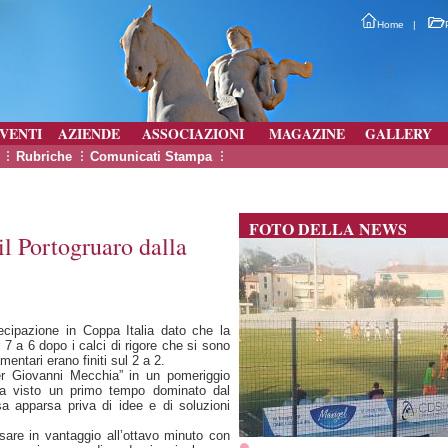
Home
|
VENTI
AZIENDE
ASSOCIAZIONI
MAGAZINE
GALLERY
Rubriche
Comunicati Stampa
FOTO DELLA NEWS
il Portogruaro dalla
ecipazione in Coppa Italia dato che la
 7 a 6 dopo i calci di rigore che si sono
entari erano finiti sul 2 a 2.
ier Giovanni Mecchia” in un pomeriggio
a visto un primo tempo dominato dal
a apparsa priva di idee e di soluzioni
sare in vantaggio all’ottavo minuto con