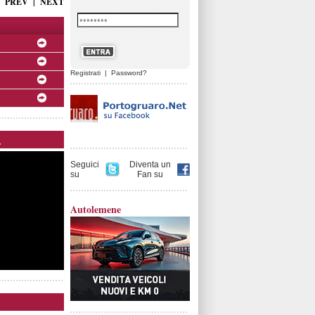
PREV
|
NEXT
Registrati
|
Password?
.
Seguici
Diventa un
su
Fan su
Autolemene