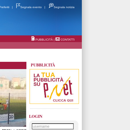
Preferiti
|
Segnala evento
|
Segnala notizia
PUBBLICITÀ
|
CONTATTI
PUBBLICITÀ
LOGIN