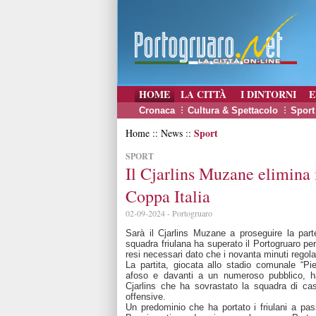
HOME
LA CITTÀ
I DINTORNI
E
Cronaca
Cultura & Spettacolo
Sport
Sport
Home :: News ::
SPORT
Il Cjarlins Muzane elimina 
Coppa Italia
02-09-2024 - Portogruaro
Sarà il Cjarlins Muzane a proseguire la part
squadra friulana ha superato il Portogruaro per
resi necessari dato che i novanta minuti regolam
La partita, giocata allo stadio comunale “P
afoso e davanti a un numeroso pubblico, h
Cjarlins che ha sovrastato la squadra di cas
offensive.
Un predominio che ha portato i friulani a pas