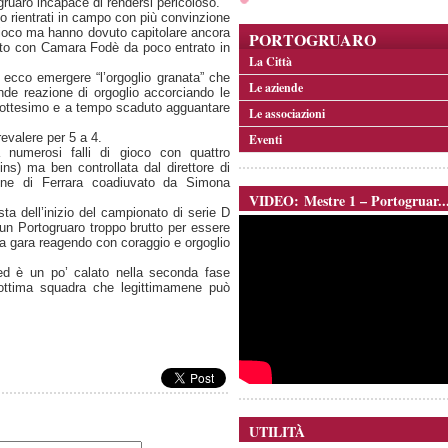
ruaro incapace di rendersi pericoloso.
no rientrati in campo con più convinzione
gioco ma hanno dovuto capitolare ancora
PORTOGRUARO
iato con Camara Fodè da poco entrato in
La Città
cco emergere “l’orgoglio granata” che
Le aziende
nde reazione di orgoglio accorciando le
ntottesimo e a tempo scaduto agguantare
Le associazioni
prevalere per 5 a 4.
Eventi
 numerosi falli di gioco con quattro
ins) ma ben controllata dal direttore di
ione di Ferrara coadiuvato da Simona
VIDEO: Mestre 1 – Portogruar..
ta dell’inizio del campionato di serie D
un Portogruaro troppo brutto per essere
lla gara reagendo con coraggio e orgoglio
ed è un po’ calato nella seconda fase
’ottima squadra che legittimamene può
UTILITÀ