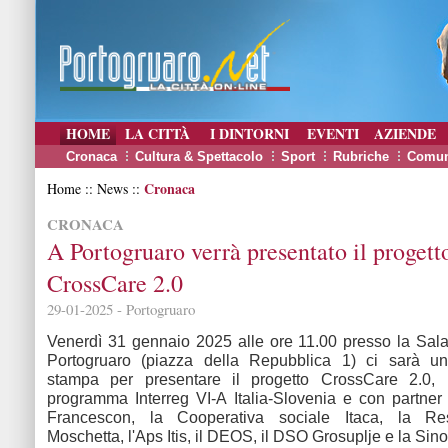
HOME
LA CITTÀ
I DINTORNI
EVENTI
AZIENDE
Cronaca
Cultura & Spettacolo
Sport
Rubriche
Comun
Cronaca
Home :: News ::
CRONACA
A Portogruaro verrà presentato il progett
CrossCare 2.0
29-01-2025 - Portogruaro
Venerdì 31 gennaio 2025 alle ore 11.00 presso la Sala
Portogruaro (piazza della Repubblica 1) ci sarà u
stampa per presentare il progetto CrossCare 2.0, r
programma Interreg VI-A Italia-Slovenia e con partne
Francescon, la Cooperativa sociale Itaca, la R
Moschetta, l'Aps Itis, il DEOS, il DSO Grosuplje e la Sin