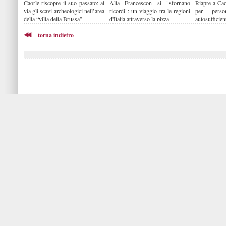
Caorle riscopre il suo passato: al
Alla Francescon si "sfornano
Riapre a Cao
via gli scavi archeologici nell’area
ricordi": un viaggio tra le regioni
per pers
della “villa della Brussa”
d'Italia attraverso la pizza
autosuffic
Moschetta”
torna indietro