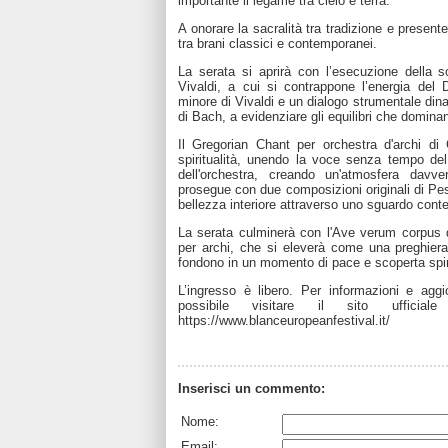
importante il legame tra cielo e terra.
A onorare la sacralità tra tradizione e presente
tra brani classici e contemporanei.
La serata si aprirà con l’esecuzione della s
Vivaldi, a cui si contrappone l’energia del 
minore di Vivaldi e un dialogo strumentale di
di Bach, a evidenziare gli equilibri che domina
Il Gregorian Chant per orchestra d'archi di
spiritualità, unendo la voce senza tempo de
dell'orchestra, creando un'atmosfera davv
prosegue con due composizioni originali di Pe
bellezza interiore attraverso uno sguardo con
La serata culminerà con l'Ave verum corpus d
per archi, che si eleverà come una preghier
fondono in un momento di pace e scoperta spir
L’ingresso è libero. Per informazioni e aggi
possibile visitare il sito ufficia
https://www.blanceuropeanfestival.it/
Inserisci un commento:
Nome:
Email: