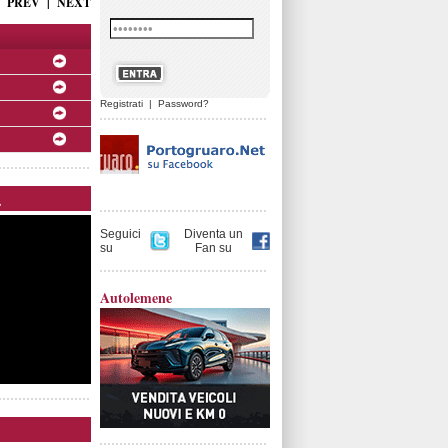
PREV
|
NEXT
Registrati
|
Password?
.
Seguici
Diventa un
su
Fan su
Autolemene