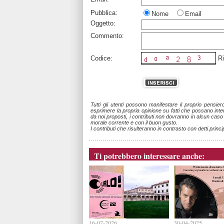
Pubblica:
Nome
Email
Oggetto:
Commento:
Codice:
Ri
Tutti gli utenti possono manifestare il proprio pensie
esprimere la propria opinione su fatti che possano intere
da noi proposti, i contributi non dovranno in alcun cas
morale corrente e con il buon gusto.
I contributi che risulteranno in contrasto con detti princi
Ti potrebbero interessare anche:
16-07-2026
30-04-2025