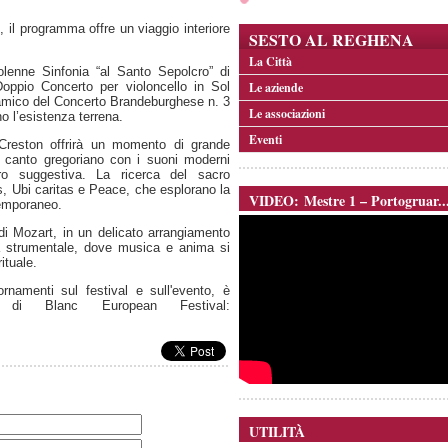
, il programma offre un viaggio interiore
SESTO AL REGHENA
La Città
olenne Sinfonia “al Santo Sepolcro” di
Doppio Concerto per violoncello in Sol
Le aziende
namico del Concerto Brandeburghese n. 3
Le associazioni
no l’esistenza terrena.
Eventi
 Creston offrirà un momento di grande
l canto gregoriano con i suoni moderni
ero suggestiva. La ricerca del sacro
s, Ubi caritas e Peace, che esplorano la
VIDEO: Mestre 1 – Portogruar..
temporaneo.
i Mozart, in un delicato arrangiamento
a strumentale, dove musica e anima si
ituale.
ornamenti sul festival e sull'evento, è
le di Blanc European Festival:
UTILITÀ