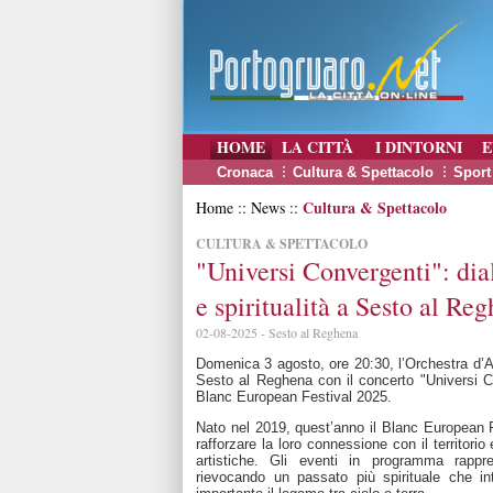
HOME
LA CITTÀ
I DINTORNI
E
Cronaca
Cultura & Spettacolo
Sport
Cultura & Spettacolo
Home :: News ::
CULTURA & SPETTACOLO
"Universi Convergenti": dia
e spiritualità a Sesto al Re
02-08-2025 - Sesto al Reghena
Domenica 3 agosto, ore 20:30, l’Orchestra d’Ar
Sesto al Reghena con il concerto "Universi C
Blanc European Festival 2025.
Nato nel 2019, quest’anno il Blanc European F
rafforzare la loro connessione con il territorio
artistiche. Gli eventi in programma rappr
rievocando un passato più spirituale che i