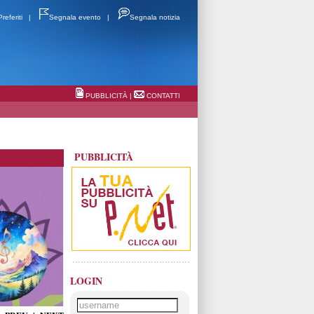
Preferiti
|
Segnala evento
|
Segnala notizia
PUBBLICITÀ
|
CONTATTI
PUBBLICITÀ
LOGIN