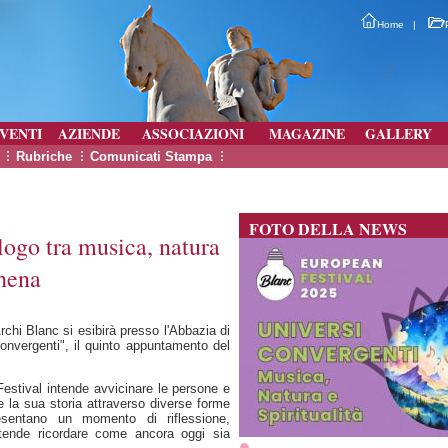
Home
|
VENTI
AZIENDE
ASSOCIAZIONI
MAGAZINE
GALLERY
Rubriche
Comunicati Stampa
FOTO DELLA NEWS
logo tra musica, natura
ghena
chi Blanc si esibirà presso l'Abbazia di
onvergenti", il quinto appuntamento del
estival intende avvicinare le persone e
 e la sua storia attraverso diverse forme
esentano un momento di riflessione,
ntende ricordare come ancora oggi sia