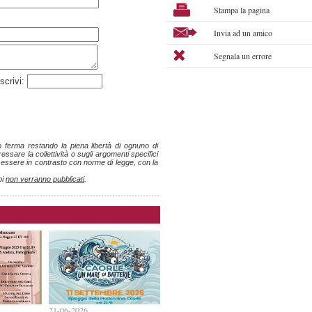
Stampa la pagina
Invia ad un amico
Segnala un errore
scrivi:
ro ferma restando la piena libertà di ognuno di
ssare la collettività o sugli argomenti specifici
o essere in contrasto con norme di legge, con la
pi
non verranno pubblicati
.
21-06-2026