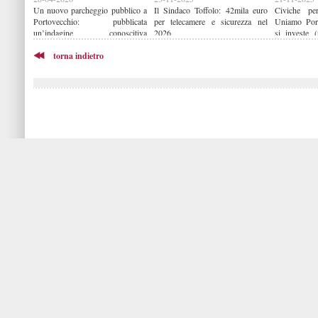
Un nuovo parcheggio pubblico a
Il Sindaco Toffolo: 42mila euro
Civiche p
Portovecchio: pubblicata
per telecamere e sicurezza nel
Uniamo Port
un’indagine conoscitiva
2026
si investe 
finalizzata all’acquisto di un’area
sicurezza a 
torna indietro