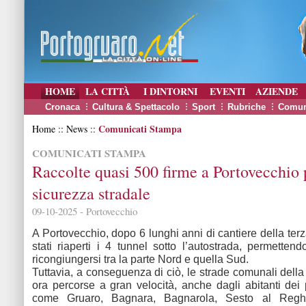
HOME
LA CITTÀ
I DINTORNI
EVENTI
AZIENDE
Cronaca
Cultura & Spettacolo
Sport
Rubriche
Comun
Comunicati Stampa
Home :: News ::
COMUNICATI STAMPA
Raccolte quasi 500 firme a Portovecchio 
sicurezza stradale
09-10-2025 - Portovecchio
A Portovecchio, dopo 6 lunghi anni di cantiere della ter
stati riaperti i 4 tunnel sotto l’autostrada, permetten
ricongiungersi tra la parte Nord e quella Sud.
Tuttavia, a conseguenza di ciò, le strade comunali della
ora percorse a gran velocità, anche dagli abitanti dei p
come Gruaro, Bagnara, Bagnarola, Sesto al Reghe