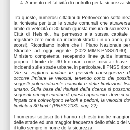
Aumento dell’attività di controllo per la sicurezza s
Tra queste, numerosi cittadini di Portovecchio sottoline
la richiesta per tutte le strade comunali che attraversa
limite di Velocità di 30 km/h (questa misura di sicurezza
Città di Helsinki, ha permesso alla stessa capitale 
registrare zero morti da incidenti stradali in un anno, p
scorsi). Ricordiamo inoltre che il Piano Nazionale pe
Stradale ad oggi vigente (2022-MIMS-PNSS2030),
Ministero competente, recependo linee guida internaz
proprio il limite dei 30 km orari come misura chiave p
incidenti sulle strade urbane. In particolare, il PNSS ripo
“Se si vogliono limitare le possibili conseguenze de
occorre limitare le velocità, tenendo conto dei possibi
soggetti potenzialmente coinvolti e delle limitazioni fi
umano. Sulla base dei risultati della ricerca si possono
seguenti principi cardine di questo approccio: dove ci 
impatti che coinvolgono veicoli e pedoni, la velocità d
limitata a 30 km/h” (PNSS 2030, pag. 22).
I numerosi sottoscrittori hanno richiesto inoltre maggio
delle strade ed una maggior frequenza dello sfalcio del 
il tutto sempre in nome della sicurezza.