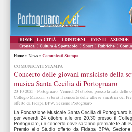
HOME
LA CITTÀ
I DINTORNI
EVENTI
AZIENDE
Cronaca
Cultura & Spettacolo
Sport
Rubriche
Comun
Comunicati Stampa
Home :: News ::
COMUNICATI STAMPA
Concerto delle giovani musiciste della sc
musica Santa Cecilia di Portogruaro
23-10-2025 - Portogruaro: Venerdì 24 ottobre, presso la sala delle 
Collegio Marconi, si terrà il concerto delle allieve vincitrici del Pr
offerto da Fidapa BPW, Sezione Portogruaro
La Fondazione Musicale Santa Cecilia di Portogruaro h
per venerdì 24 ottobre alle ore 20.30 presso il Colle
Portogruaro, un concerto dove saranno premiate le allieve
Premio allo Studio offerto da Fidapa BPW, Sezione 