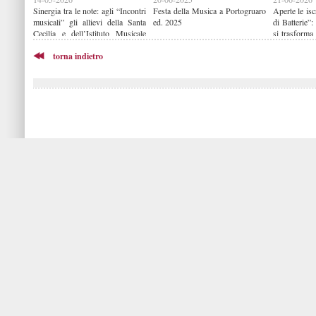
Sinergia tra le note: agli “Incontri
Festa della Musica a Portogruaro
Aperte le is
musicali” gli allievi della Santa
ed. 2025
di Batterie”:
Cecilia e dell’Istituto Musicale
si trasforma
Opitergium “Fabrizio e Lydia
cielo aperto
Visentin” di Oderzo
torna indietro