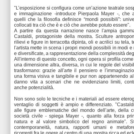
"L’esposizione si configura come un’azione teatrale sosp
e immaginazione -introduce Pierpaola Mayer -, che a
quelli che la filosofia definisce “mondi possibili”: univer
collocati tra ciò che è e ciò che avrebbe potuto essere".
A partire da questa narrazione nasce l'ampia gamm
Castaldi, protagoniste della mostra. Sculture antropom
rilievi e figure in terracotta dipinta, oli e acrilici su tela,
l'artista mette in scena i propri mondi possibili in modi e
e diversificate, a rappresentazione della complessità degl
All'interno di questo concetto, ogni opera si profila com
una dimensione altra, diversa, in cui le regole del visib
trasformano: grazie all'arte il pensiero e l'immagina
una forma visiva e tangibile e pur non appartenendo a
danno vita a scenari che ne evidenziano limiti, cont
anche potenzialità.
Non sono solo le tecniche e i materiali ad essere eterog
ventaglio di soggetti è ampio e differenziato. "Castaldi
alle figure emblematiche del mondo dell’arte, della c
società civile - spiega Mayer -, quanto alla forza pri
natura e al valore simbolico del regno animale". St
contemporaneità, natura, rapporti umani e metafo
ricorrenti fra le opere al centro di una mostra ricca ed ecl