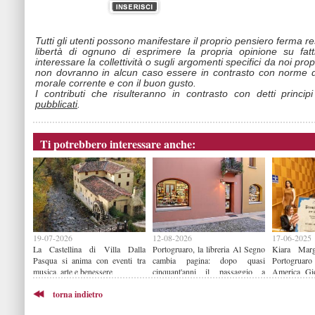
Tutti gli utenti possono manifestare il proprio pensiero ferma r
libertà di ognuno di esprimere la propria opinione su fat
interessare la collettività o sugli argomenti specifici da noi propo
non dovranno in alcun caso essere in contrasto con norme d
morale corrente e con il buon gusto.
I contributi che risulteranno in contrasto con detti princip
pubblicati
.
Ti potrebbero interessare anche:
19-07-2026
12-08-2026
17-06-2025
La Castellina di Villa Dalla
Portogruaro, la libreria Al Segno
Kiara Marg
Pasqua si anima con eventi tra
cambia pagina: dopo quasi
Portogruar
musica, arte e benessere
cinquant'anni il passaggio a
America Gio
Librerie.coop
universitario
torna indietro