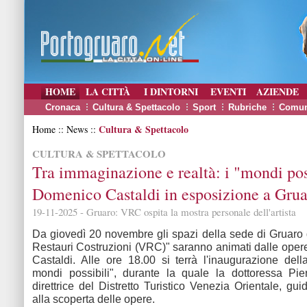
HOME
LA CITTÀ
I DINTORNI
EVENTI
AZIENDE
Cronaca
Cultura & Spettacolo
Sport
Rubriche
Comun
Cultura & Spettacolo
Home :: News ::
CULTURA & SPETTACOLO
Tra immaginazione e realtà: i "mondi poss
Domenico Castaldi in esposizione a Gru
19-11-2025 - Gruaro: VRC ospita la mostra personale dell'artista
Da giovedì 20 novembre gli spazi della sede di Gruaro
Restauri Costruzioni (VRC)" saranno animati dalle ope
Castaldi. Alle ore 18.00 si terrà l'inaugurazione del
mondi possibili", durante la quale la dottoressa Pie
direttrice del Distretto Turistico Venezia Orientale, gui
alla scoperta delle opere.