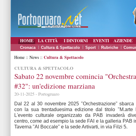
HOME
LA CITTÀ
I DINTORNI
EVENTI
AZIENDE
Cronaca
Cultura & Spettacolo
Sport
Rubriche
Comun
Cultura & Spettacolo
Home :: News ::
CULTURA & SPETTACOLO
Sabato 22 novembre comincia "Orchestr
#32": un'edizione marziana
20-11-2025 - Portogruaro
Dal 22 al 30 novembre 2025 "Orchestrazione" sbarca 
con la sua trentaduesima edizione dal titolo "M.arte
L'evento culturale organizzato da PAB invaderà dive
centro, come ad esempio la sede FAI e la galleria PAB in
Taverna "Al Boccale" e la sede Artivarti, in via Filzi 5.