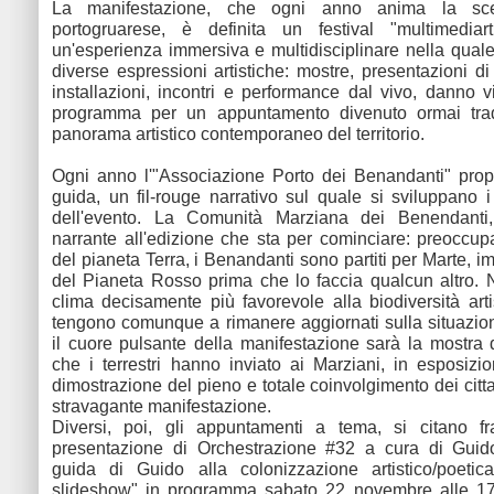
La manifestazione, che ogni anno anima la sce
portogruarese, è definita un festival "multimediar
un'esperienza immersiva e multidisciplinare nella quale
diverse espressioni artistiche: mostre, presentazioni di l
installazioni, incontri e performance dal vivo, danno v
programma per un appuntamento divenuto ormai trad
panorama artistico contemporaneo del territorio.
Ogni anno l'"Associazione Porto dei Benandanti" pro
guida, un fil-rouge narrativo sul quale si sviluppano 
dell'evento. La Comunità Marziana dei Benendanti
narrante all'edizione che sta per cominciare: preoccupat
del pianeta Terra, i Benandanti sono partiti per Marte, 
del Pianeta Rosso prima che lo faccia qualcun altro.
clima decisamente più favorevole alla biodiversità artis
tengono comunque a rimanere aggiornati sulla situazion
il cuore pulsante della manifestazione sarà la mostra d
che i terrestri hanno inviato ai Marziani, in esposiz
dimostrazione del pieno e totale coinvolgimento dei citt
stravagante manifestazione.
Diversi, poi, gli appuntamenti a tema, si citano fra
presentazione di Orchestrazione #32 a cura di Gui
guida di Guido alla colonizzazione artistico/poeti
slideshow" in programma sabato 22 novembre alle 17