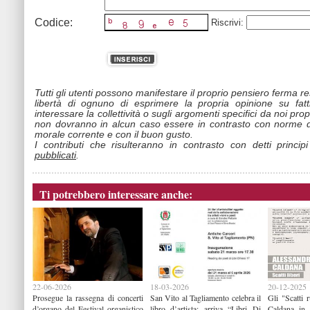
Codice:
Riscrivi:
Tutti gli utenti possono manifestare il proprio pensiero ferma r
libertà di ognuno di esprimere la propria opinione su fat
interessare la collettività o sugli argomenti specifici da noi propo
non dovranno in alcun caso essere in contrasto con norme d
morale corrente e con il buon gusto.
I contributi che risulteranno in contrasto con detti princip
pubblicati
.
Ti potrebbero interessare anche:
22-06-2026
18-03-2026
20-12-2025
Prosegue la rassegna di concerti
San Vito al Tagliamento celebra il
Gli "Scatti 
d’organo del Festival organistico
libro d’artista: arriva “Libri Di
Caldana in 