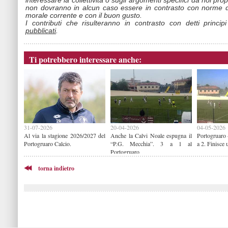
interessare la collettività o sugli argomenti specifici da noi propo
non dovranno in alcun caso essere in contrasto con norme d
morale corrente e con il buon gusto.
I contributi che risulteranno in contrasto con detti princip
pubblicati
.
Ti potrebbero interessare anche:
31-07-2026
20-04-2026
04-05-2026
Al via la stagione 2026/2027 del
Anche la Calvi Noale espugna il
Portogruaro
Portogruaro Calcio.
“P.G. Mecchia”. 3 a 1 al
a 2. Finisce 
Portogruaro
torna indietro