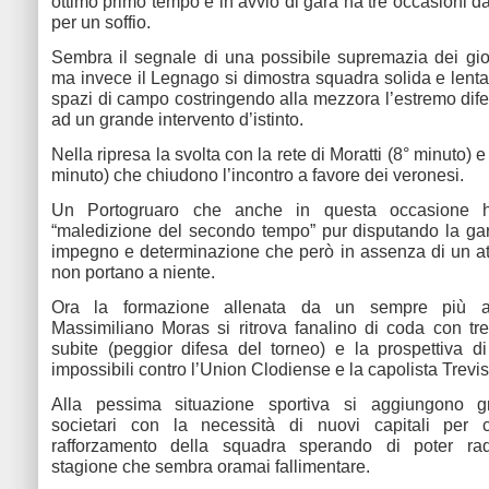
ottimo primo tempo e in avvio di gara ha tre occasioni d
per un soffio.
Sembra il segnale di una possibile supremazia dei gio
ma invece il Legnago si dimostra squadra solida e len
spazi di campo costringendo alla mezzora l’estremo dif
ad un grande intervento d’istinto.
Nella ripresa la svolta con la rete di Moratti (8° minuto) e
minuto) che chiudono l’incontro a favore dei veronesi.
Un Portogruaro che anche in questa occasione 
“maledizione del secondo tempo” pur disputando la ga
impegno e determinazione che però in assenza di un at
non portano a niente.
Ora la formazione allenata da un sempre più avv
Massimiliano Moras si ritrova fanalino di coda con tre
subite (peggior difesa del torneo) e la prospettiva di
impossibili contro l’Union Clodiense e la capolista Trevis
Alla pessima situazione sportiva si aggiungono g
societari con la necessità di nuovi capitali per 
rafforzamento della squadra sperando di poter ra
stagione che sembra oramai fallimentare.