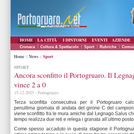
HOME
LA CITTÀ
I DINTORNI
EVENTI
AZIENDE
Cronaca
Cultura & Spettacolo
Sport
Rubriche
Comun
Sport
Home :: News ::
SPORT
Ancora sconfitto il Portogruaro. Il Legna
vince 2 a 0
15-12-2025 - Portogruaro
Terza sconfitta consecutiva per il Portogruaro cal
penultima giornata di andata del girone C del campion
viene sconfitto fra le mura amiche dal Legnago Salus c
tempo realizza due reti e relega i granata all’ultimo posto 
Come spesso accaduto in questa stagione il Portogrua