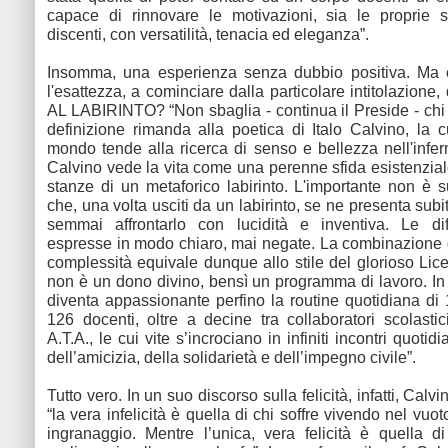
capace di rinnovare le motivazioni, sia le proprie s
discenti, con versatilità, tenacia ed eleganza”.
Insomma, una esperienza senza dubbio positiva. Ma 
l'esattezza, a cominciare dalla particolare intitolazion
AL LABIRINTO? “Non sbaglia - continua il Preside - chi 
definizione rimanda alla poetica di Italo Calvino, la c
mondo tende alla ricerca di senso e bellezza nell'infer
Calvino vede la vita come una perenne sfida esistenziale
stanze di un metaforico labirinto. L'importante non è s
che, una volta usciti da un labirinto, se ne presenta subi
semmai affrontarlo con lucidità e inventiva. Le dif
espresse in modo chiaro, mai negate. La combinazione 
complessità equivale dunque allo stile del glorioso Lic
non è un dono divino, bensì un programma di lavoro. I
diventa appassionante perfino la routine quotidiana di 
126 docenti, oltre a decine tra collaboratori scolasti
A.T.A., le cui vite s’incrociano in infiniti incontri quotid
dell’amicizia, della solidarietà e dell’impegno civile”.
Tutto vero. In un suo discorso sulla felicità, infatti, Calv
“la vera infelicità è quella di chi soffre vivendo nel vuoto
ingranaggio. Mentre l’unica, vera felicità è quella d