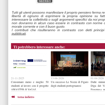
Tutti gli utenti possono manifestare il proprio pensiero ferma r
libertà di ognuno di esprimere la propria opinione su fat
interessare la collettività o sugli argomenti specifici da noi propo
non dovranno in alcun caso essere in contrasto con norme d
morale corrente e con il buon gusto.
I contributi che risulteranno in contrasto con detti princip
pubblicati
.
Ti potrebbero interessare anche:
21-11-2025
13-06-2026
01-04-2026
Consumare meno e meglio: 50
Un successo Le Nozze di Figaro
Dalle minie
studenti al lavoro con il progetto
degli studenti portogruaresi
Diga del Va
AWASTER di VeGAL
Erasmus+ un
Belli e il D
torna indietro
Amiens