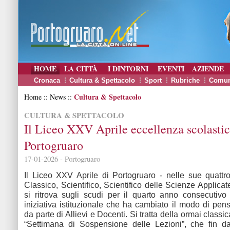
HOME
LA CITTÀ
I DINTORNI
EVENTI
AZIENDE
Cronaca
Cultura & Spettacolo
Sport
Rubriche
Comun
Cultura & Spettacolo
Home :: News ::
CULTURA & SPETTACOLO
Il Liceo XXV Aprile eccellenza scolastic
Portogruaro
17-01-2026 - Portogruaro
Il Liceo XXV Aprile di Portogruaro - nelle sue quattro
Classico, Scientifico, Scientifico delle Scienze Applica
si ritrova sugli scudi per il quarto anno consecutiv
iniziativa istituzionale che ha cambiato il modo di pen
da parte di Allievi e Docenti. Si tratta della ormai classic
“Settimana di Sospensione delle Lezioni”, che fin da