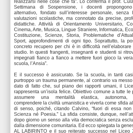
realizzarsi nelle cose che fa”. Lo conferma il prof. Culatt
Settimana di Sospensione, i docenti propongon
alternativo, fondato sull’interesse personale, senza l
valutazioni scolastiche, ma connotato da precise, pro
didattiche. Attività di Orientamento Universitario, Co
Cinema, Arte, Musica, Lingue Straniere, Informatica, Eco
Costituzione, Scienze, Storia, Problematiche d’Attua
Sport, approfondimenti di ogni tipo. Soprattutto, la pos
concreto recupero per chi è in difficoltà nell’elaborar
studio. In questi frangenti, insegnanti e studenti si ritro
impegnati fianco a fianco a mettere fuori gioco la ver
scuola, l’Ansia”.
E il successo è assicurato. Se la scuola, in tanti cas
purtroppo un trauma permanente, al contrario va messo 
dato di fatto che, sul piano dei rapporti umani, il Li
rappresenta un’isola felice. Obiettivo comune a tutte le 
assumere una mentalità elastica, autonoma, i
comprendere la civiltà umanistica e viverla come sfida a
di senso, poiché, citando Calvino, “fuori di essa non
Scienza né Poesia.” La sfida consiste, dunque, nell’att
dopo giorno un senso alla vita democratica senza esc
dalla dimensione comunitaria. Ed ecco spiegata la gene
AL LABIRINTO e il suo reiterato successo nel Liceo 