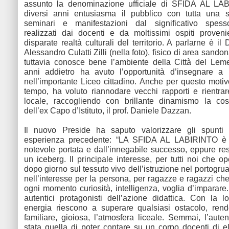
assunto la denominazione ufficiale di SFIDA AL L
diversi anni entusiasma il pubblico con tutta una se
seminari e manifestazioni dal significativo spesso
realizzati dai docenti e da moltissimi ospiti proveni
disparate realtà culturali del territorio. A parlarne è il D
Alessandro Culatti Zilli (nella foto), fisico di area sandon
tuttavia conosce bene l’ambiente della Città del Lem
anni addietro ha avuto l’opportunità d’insegnare a 
nell’importante Liceo cittadino. Anche per questo moti
tempo, ha voluto riannodare vecchi rapporti e rientrare
locale, raccogliendo con brillante dinamismo la cos
dell’ex Capo d’Istituto, il prof. Daniele Dazzan.
Il nuovo Preside ha saputo valorizzare gli spunti m
esperienza precedente: “LA SFIDA AL LABIRINTO è 
notevole portata e dall’innegabile successo, eppure res
un iceberg. Il principale interesse, per tutti noi che o
dopo giorno sul tessuto vivo dell’istruzione nel portogru
nell’interesse per la persona, per ragazze e ragazzi ch
ogni momento curiosità, intelligenza, voglia d’imparare.
autentici protagonisti dell’azione didattica. Con la 
energia riescono a superare qualsiasi ostacolo, rend
familiare, gioiosa, l’atmosfera liceale. Semmai, l’auten
stata quella di poter contare su un corpo docenti di el