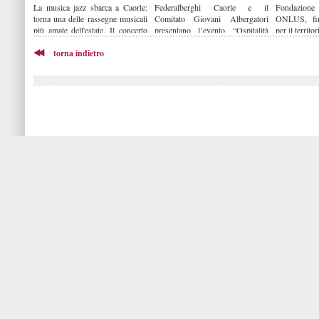
La musica jazz sbarca a Caorle:
Federalberghi Caorle e il
Fondazion
torna una delle rassegne musicali
Comitato Giovani Albergatori
ONLUS, fina
più amate dell'estate. Il concerto
presentano l’evento “Ospitalità
per il territor
all'alba di Marina Rei apre
Intelligente: strumenti e soluzioni
“Caorle in Jazz”
torna indietro
per le strutture ricettive”