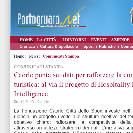
HOME
LA CITTÀ
I DINTORNI
EVENTI
AZIENDE
Cronaca
Cultura & Spettacolo
Sport
Rubriche
Comun
Comunicati Stampa
Home :: News ::
COMUNICATI STAMPA
Caorle punta sui dati per rafforzare la co
turistica: al via il progetto di Hospitality
Intelligence
06-03-2026 - Caorle
La Fondazione Caorle Città dello Sport investe nell’
rilancia un progetto rivolto alle strutture ricettive del te
obiettivo chiaro: rafforzare la competitività della
attraverso un utilizzo strategico dei dati. L’iniziativa seg