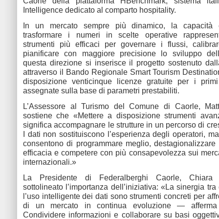
Caorle della piattaforma HBenchmark, sistema ita
Intelligence dedicato al comparto hospitality.
In un mercato sempre più dinamico, la capacità 
trasformare i numeri in scelte operative rapprese
strumenti più efficaci per governare i flussi, calibrar
pianificare con maggiore precisione lo sviluppo dell
questa direzione si inserisce il progetto sostenuto da
attraverso il Bando Regionale Smart Tourism Destinatio
disposizione venticinque licenze gratuite per i prim
assegnate sulla base di parametri prestabiliti.
L’Assessore al Turismo del Comune di Caorle, Matt
sostiene che «Mettere a disposizione strumenti avanz
significa accompagnare le strutture in un percorso di cre
I dati non sostituiscono l’esperienza degli operatori, ma
consentono di programmare meglio, destagionalizzare
efficacia e competere con più consapevolezza sui merca
internazionali.»
La Presidente di Federalberghi Caorle, Chiara 
sottolineato l’importanza dell’iniziativa: «La sinergia tra 
l’uso intelligente dei dati sono strumenti concreti per affr
di un mercato in continua evoluzione — afferma
Condividere informazioni e collaborare su basi oggetti