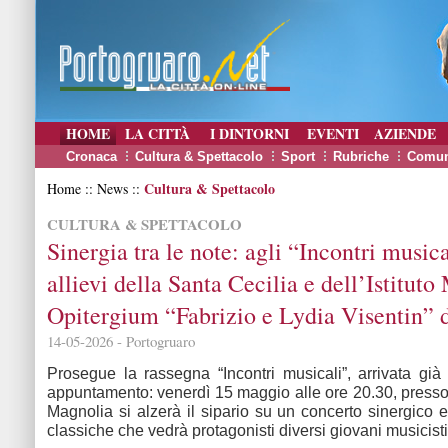
HOME
LA CITTÀ
I DINTORNI
EVENTI
AZIENDE
Cronaca
Cultura & Spettacolo
Sport
Rubriche
Comun
Cultura & Spettacolo
Home :: News ::
CULTURA & SPETTACOLO
Sinergia tra le note: agli “Incontri musica
allievi della Santa Cecilia e dell’Istituto
Opitergium “Fabrizio e Lydia Visentin” 
14-05-2026 - Portogruaro
Prosegue la rassegna “Incontri musicali”, arrivata già
appuntamento: venerdì 15 maggio alle ore 20.30, presso 
Magnolia si alzerà il sipario su un concerto sinergico e
classiche che vedrà protagonisti diversi giovani musicist