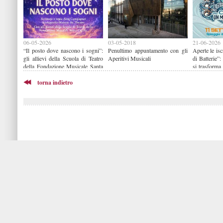
06-05-2026
03-05-2018
21-06-2026
“Il posto dove nascono i sogni”:
Penultimo appuntamento con gli
Aperte le is
gli allievi della Scuola di Teatro
Aperitivi Musicali
di Batterie”:
della Fondazione Musicale Santa
si trasforma
Cecilia in scena al Russolo
cielo aperto
torna indietro