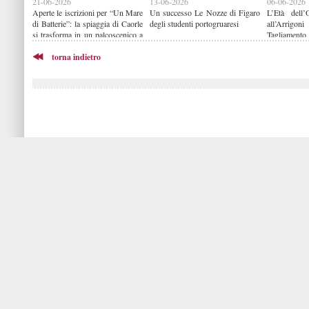
21-06-2026
13-06-2026
06-06-2026
Aperte le iscrizioni per “Un Mare
Un successo Le Nozze di Figaro
L’Età dell’
di Batterie”: la spiaggia di Caorle
degli studenti portogruaresi
all’Arrigo
si trasforma in un palcoscenico a
Tagliamen
cielo aperto
Samuele B
torna indietro
Graziani