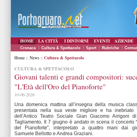
HOME
LA CITTÀ
I DINTORNI
EVENTI
AZIENDE
Cronaca
Cultura & Spettacolo
Sport
Rubriche
Comun
Cultura & Spettacolo
Home :: News ::
CULTURA & SPETTACOLO
Giovani talenti e grandi compositori: suc
"L'Età dell'Oro del Pianoforte"
10-06-2026
Una domenica mattina all’insegna della musica class
presentata nella sua veste migliore e ha inebriato t
dell'Antico Teatro Sociale Gian Giacomo Arrigoni d
Tagliamento. Il 7 giugno è andato in scena il concerto “
del Pianoforte”, interpretato a quattro mani dai gio
Samuele Bellotto e Andrea Graziani.