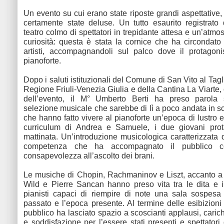
Un evento su cui erano state riposte grandi aspettative
certamente state deluse. Un tutto esaurito registrat
teatro colmo di spettatori in trepidante attesa e un’atmos
curiosità: questa è stata la cornice che ha circondato
artisti, accompagnandoli sul palco dove il protagoni
pianoforte.
Dopo i saluti istituzionali del Comune di San Vito al Tag
Regione Friuli-Venezia Giulia e della Cantina La Viarte,
dell’evento, il M° Umberto Berti ha preso parola
selezione musicale che sarebbe di lì a poco andata in sc
che hanno fatto vivere al pianoforte un’epoca di lustro 
curriculum di Andrea e Samuele, i due giovani prota
mattinata. Un’introduzione musicologica caratterizzata
competenza che ha accompagnato il pubblico c
consapevolezza all’ascolto dei brani.
Le musiche di Chopin, Rachmaninov e Liszt, accanto a 
Wild e Pierre Sancan hanno preso vita tra le dita e i
pianisti capaci di riempire di note una sala sospesa
passato e l’epoca presente. Al termine delle esibizioni 
pubblico ha lasciato spazio a scoscianti applausi, caric
e soddisfazione per l’essere stati presenti e spettatori