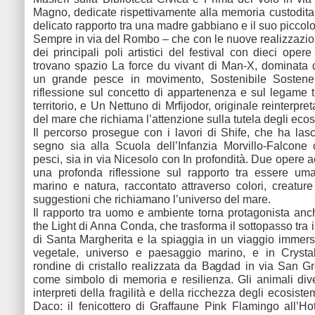
Magno, dedicate rispettivamente alla memoria custodita
delicato rapporto tra una madre gabbiano e il suo piccolo
Sempre in via del Rombo – che con le nuove realizzazio
dei principali poli artistici del festival con dieci ope
trovano spazio La force du vivant di Man-X, dominata d
un grande pesce in movimento, Sostenibile Sostene
riflessione sul concetto di appartenenza e sul legame 
territorio, e Un Nettuno di Mrfijodor, originale reinterpre
del mare che richiama l’attenzione sulla tutela degli eco
Il percorso prosegue con i lavori di Shife, che ha lasci
segno sia alla Scuola dell’Infanzia Morvillo-Falcone
pesci, sia in via Nicesolo con In profondità. Due opere
una profonda riflessione sul rapporto tra essere um
marino e natura, raccontato attraverso colori, creatur
suggestioni che richiamano l’universo del mare.
Il rapporto tra uomo e ambiente torna protagonista an
the Light di Anna Conda, che trasforma il sottopasso tra 
di Santa Margherita e la spiaggia in un viaggio immer
vegetale, universo e paesaggio marino, e in Crysta
rondine di cristallo realizzata da Bagdad in via San 
come simbolo di memoria e resilienza. Gli animali di
interpreti della fragilità e della ricchezza degli ecosistem
Daco: il fenicottero di Graffaune Pink Flamingo all’Ho