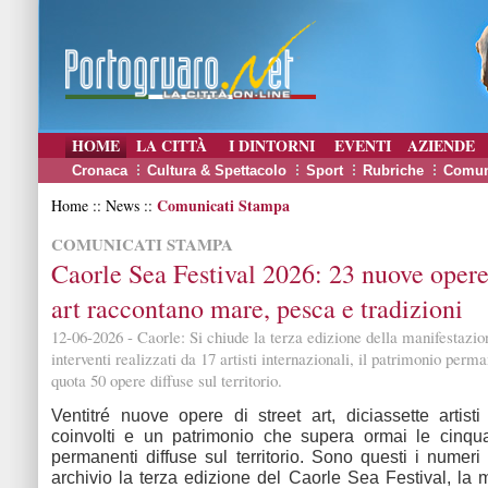
HOME
LA CITTÀ
I DINTORNI
EVENTI
AZIENDE
Cronaca
Cultura & Spettacolo
Sport
Rubriche
Comun
Comunicati Stampa
Home :: News ::
COMUNICATI STAMPA
Caorle Sea Festival 2026: 23 nuove opere 
art raccontano mare, pesca e tradizioni
12-06-2026 - Caorle: Si chiude la terza edizione della manifestazio
interventi realizzati da 17 artisti internazionali, il patrimonio perm
quota 50 opere diffuse sul territorio.
Ventitré nuove opere di street art, diciassette artisti 
coinvolti e un patrimonio che supera ormai le cinqua
permanenti diffuse sul territorio. Sono questi i numeri
archivio la terza edizione del Caorle Sea Festival, la 