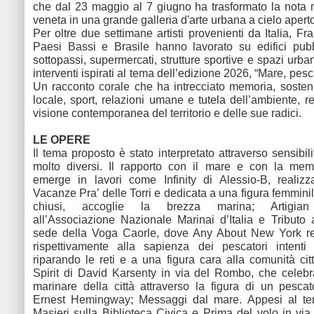
che dal 23 maggio al 7 giugno ha trasformato la nota
veneta in una grande galleria d'arte urbana a cielo apert
Per oltre due settimane artisti provenienti da Italia, F
Paesi Bassi e Brasile hanno lavorato su edifici pubbl
sottopassi, supermercati, strutture sportive e spazi urba
interventi ispirati al tema dell’edizione 2026, “Mare, pesca
Un racconto corale che ha intrecciato memoria, sostenibi
locale, sport, relazioni umane e tutela dell’ambiente, r
visione contemporanea del territorio e delle sue radici.
LE OPERE
Il tema proposto è stato interpretato attraverso sensibil
molto diversi. Il rapporto con il mare e con la mem
emerge in lavori come Infinity di Alessio-B, realizz
Vacanze Pra’ delle Torri e dedicata a una figura femmini
chiusi, accoglie la brezza marina; Artigian 
all’Associazione Nazionale Marinai d’Italia e Tributo 
sede della Voga Caorle, dove Any About New York 
rispettivamente alla sapienza dei pescatori intenti 
riparando le reti e a una figura cara alla comunità cit
Spirit di David Karsenty in via del Rombo, che celebra
marinare della città attraverso la figura di un pescat
Ernest Hemingway; Messaggi dal mare. Appesi al te
Masieri sulla Biblioteca Civica e Prima del volo in vi