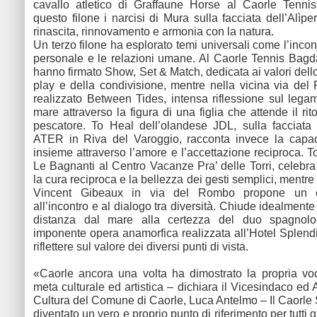
cavallo atletico di Graffaune Horse al Caorle Tenni
questo filone i narcisi di Mura sulla facciata dell’Alìp
rinascita, rinnovamento e armonia con la natura.
Un terzo filone ha esplorato temi universali come l’incont
personale e le relazioni umane. Al Caorle Tennis Bag
hanno firmato Show, Set & Match, dedicata ai valori dello 
play e della condivisione, mentre nella vicina via d
realizzato Between Tides, intensa riflessione sul leg
mare attraverso la figura di una figlia che attende il ri
pescatore. To Heal dell’olandese JDL, sulla facciata 
ATER in Riva del Varoggio, racconta invece la capaci
insieme attraverso l’amore e l’accettazione reciproca. T
Le Bagnanti al Centro Vacanze Pra’ delle Torri, celebra 
la cura reciproca e la bellezza dei gesti semplici, mentr
Vincent Gibeaux in via del Rombo propone un c
all’incontro e al dialogo tra diversità. Chiude idealmente
distanza dal mare alla certezza del duo spagnolo
imponente opera anamorfica realizzata all’Hotel Splendi
riflettere sul valore dei diversi punti di vista.
«Caorle ancora una volta ha dimostrato la propria vo
meta culturale ed artistica – dichiara il Vicesindaco ed
Cultura del Comune di Caorle, Luca Antelmo – Il Caorle 
diventato un vero e proprio punto di riferimento per tutti g