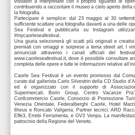
visitatori a interpretare con il proprio sguardo le oper
contribuendo a raccontare il museo a cielo aperto della c
la fotografia.
Partecipare è semplice: dal 23 maggio al 30 settem
sufficiente scattare una fotografia davanti a una delle o
Sea Festival e pubblicarla su Instagram utilizza
#mycaorleseafestival.
Una giuria selezionerà gli scatti più originali e creati
premiati con omaggi e sorprese a tema street art. I vin
annunciati attraverso i canali ufficiali del festiv
www.caorleseafestival.it, dove è possibile consultare 
completa delle opere e tutte le informazioni relative all'ini
Caorle Sea Festival è un evento promosso dal Comu
curato dal gallerista Carlo Silvestrin della CD Studio d’
ed è organizzato con il supporto di Associazio
Supermercati, Borin Group, Centro Vacanze Pra’ 
Confcommercio Caorle, Consorzio di Promozione Turis
Venezia Orientale, Federalberghi Caorle, Hotel Marz
Ilheus e Roncato Valigeria. Partner tecnici: ARD Racc
Effe3, Errebi Ferramenta, e GV3 Venpa. La manifestaz
patrocinio della Regione del Veneto.