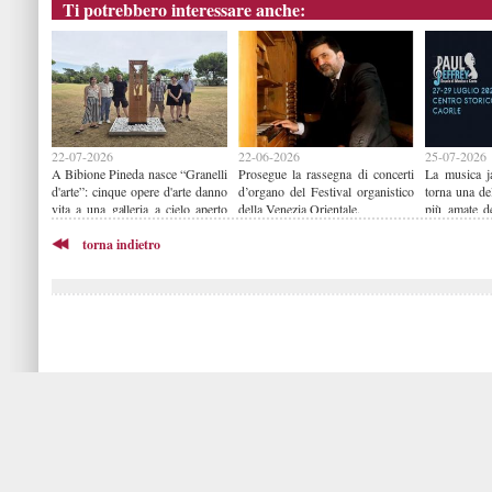
Ti potrebbero interessare anche:
22-07-2026
22-06-2026
25-07-2026
A Bibione Pineda nasce “Granelli
Prosegue la rassegna di concerti
La musica j
d'arte”: cinque opere d'arte danno
d’organo del Festival organistico
torna una de
vita a una galleria a cielo aperto
della Venezia Orientale.
più amate de
immersa nella pineta
all'alba d
torna indietro
“Caorle in J