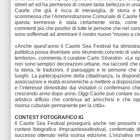
street art ed ha permesso di creare tanta bellezza in un
Caorle che già è ricca di meraviglia, di storia e t
scommessa che l'Amministrazione Comunale di Caorle h
questa kermesse è stata certamente vinta, come 
commenti più che positivi di tutte le persone che nel cors
sono soffermati ad ammirare il nostro nuovo “museo a cie
«Anche quest’anno il Caorle Sea Festival ha dimostra
pubblica possa diventare uno strumento concreto di valo
territorio», commenta il curatore Carlo Silvestrin. «Le o
non sono semplici decorazioni urbane, ma racconti che
la storia, le tradizioni, il paesaggio e le persone che 
luoghi. La partecipazione della cittadinanza, la disponibil
associazioni e realtà economiche a mettere a disposizio
e l’interesse dimostrato dai visitatori ci confermano che 
crescendo anno dopo anno. Oggi Caorle può contare su
artistico diffuso che continua ad arricchirsi e che r
risorsa culturale permanente per la città».
CONTEST FOTOGRAFICO IG
Il Caorle Sea Festival proseguirà anche nei prossimi 
contest fotografico #mycaorleseafestival, confermato 
successo ottenuto nella scorsa edizione. L'iniziativa inv