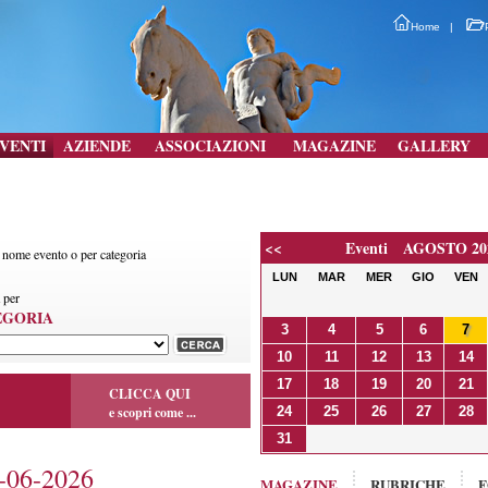
Home
|
VENTI
AZIENDE
ASSOCIAZIONI
MAGAZINE
GALLERY
<<
Eventi AGOSTO 20
r nome evento o per categoria
LUN
MAR
MER
GIO
VEN
 per
EGORIA
3
4
5
6
7
10
11
12
13
14
17
18
19
20
21
CLICCA QUI
e scopri come ...
24
25
26
27
28
31
06-2026
MAGAZINE
RUBRICHE