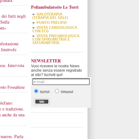
granata.
Poliambulatorio Le Torri
 dei furti negli
«Sulla
oni»
nfestazione
 limitrofe
NEWSLETTER
ese. Intervista
Vuoi ricevere le nostre News
anche senza essere registrato
al sito? Iscriviti qui!
osto Fossaltese
iscrivi
rimuovi
Stefano:
e e tradizione.
a anche da una
ruarese. Parla