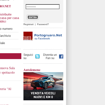
RO.NET
stribuite
 casa per casa
blici
Registrati
|
Password?
imo numero
'archivio
iale
Seguici
Diventa un
su
Fan su
 nuova Sala
Autolemene
 e spettacolo
reria “Al