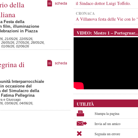
io della
il Sindaco dottor Luigi Toffolo.
liana
CRONACA
A Villanova festa delle Vie con l
a Festa della
n film, illuminazione
elebrazioni in Piazza
VIDEO: Mestre 1 – Portogruar..
26, 21/05/26, 22/05/26,
, 26/05/26, 27/05/26, 28/05/26,
, 01/06/26, 02/06/26
grina di
unità Interparrocchiale
 in occasione del
 del Simulacro della
 Fatima Pellegrina
ova e Giussago
UTILITÀ
26, 03/06/26, 04/06/26,
Stampa la pagina
Invia ad un amico
Segnala un errore