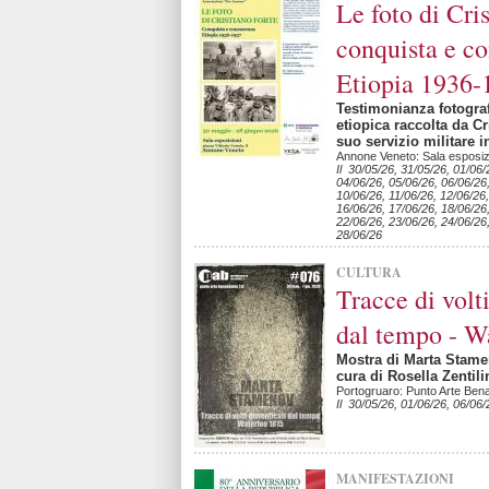
Le foto di Cri
conquista e c
Etiopia 1936-
Testimonianza fotografi
etiopica raccolta da Cr
suo servizio militare i
Annone Veneto: Sala esposizio
Il 30/05/26, 31/05/26, 01/06/
04/06/26, 05/06/26, 06/06/26
10/06/26, 11/06/26, 12/06/26,
16/06/26, 17/06/26, 18/06/26
22/06/26, 23/06/26, 24/06/26
28/06/26
CULTURA
Tracce di volt
dal tempo - W
Mostra di Marta Stame
cura di Rosella Zentil
Portogruaro: Punto Arte Bena
Il 30/05/26, 01/06/26, 06/06/
MANIFESTAZIONI