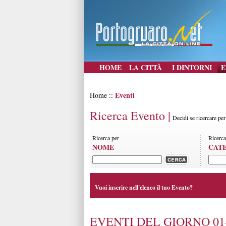
HOME
LA CITTÀ
I DINTORNI
E
Eventi
Home ::
Ricerca Evento |
Decidi se ricercare pe
Ricerca per
Ricerca
NOME
CAT
Vuoi inserire nell'elenco il tuo Evento?
EVENTI DEL GIORNO 01-