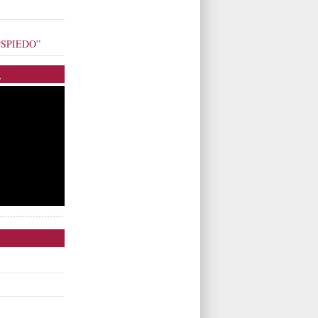
o “SPIEDO”
.