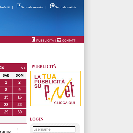
Preferiti
|
Segnala evento
|
Segnala notizia
PUBBLICITÀ
|
CONTATTI
PUBBLICITÀ
26
>>
SAB
DOM
1
2
8
9
15
16
22
23
29
30
LOGIN
FORUM