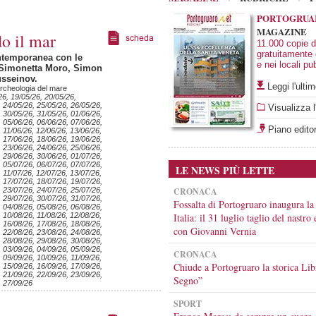
PORTOGRUA
MAGAZINE
o il mar
11.000 copie di
gratuitamente
ntemporanea con le
e nei locali pub
 Simonetta Moro, Simon
sseinov.
Leggi l'ult
rcheologia del mare
26, 19/05/26, 20/05/26,
, 24/05/26, 25/05/26, 26/05/26,
Visualizza l
, 30/05/26, 31/05/26, 01/06/26,
, 05/06/26, 06/06/26, 07/06/26,
Piano editor
 11/06/26, 12/06/26, 13/06/26,
, 17/06/26, 18/06/26, 19/06/26,
, 23/06/26, 24/06/26, 25/06/26,
, 29/06/26, 30/06/26, 01/07/26,
, 05/07/26, 06/07/26, 07/07/26,
LE NEWS PIÙ LETTE
 11/07/26, 12/07/26, 13/07/26,
, 17/07/26, 18/07/26, 19/07/26,
, 23/07/26, 24/07/26, 25/07/26,
CRONACA
, 29/07/26, 30/07/26, 31/07/26,
Fossalta di Portogruaro inaugura la
, 04/08/26, 05/08/26, 06/08/26,
 10/08/26, 11/08/26, 12/08/26,
Italia: il 31 luglio taglio del nastro
, 16/08/26, 17/08/26, 18/08/26,
con Giovanni Vernia
, 22/08/26, 23/08/26, 24/08/26,
, 28/08/26, 29/08/26, 30/08/26,
, 03/09/26, 04/09/26, 05/09/26,
CRONACA
 09/09/26, 10/09/26, 11/09/26,
Chiude a Portogruaro la storica Lib
, 15/09/26, 16/09/26, 17/09/26,
, 21/09/26, 22/09/26, 23/09/26,
Segno”
, 27/09/26
SPORT