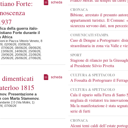
Franco Moras: da sempre un cuore 
stiano Forte:
CRONACA
onoscenza
Bibione, arrestato il presunto autore
1937
appartamenti turistici. Il Comune: 
sicurezza servono dati, non percezi
ca della guerra italo-
istiano Forte durante il
COMUNICATI STAMPA
n Africa
Caso di Dengue a Portogruaro: disi
ni in Piazza Vittorio Veneto, 8
26, 02/06/26, 03/06/26,
straordinaria in zona via Valle e vie
, 07/06/26, 08/06/26, 09/06/26,
 13/06/26, 14/06/26, 15/06/26,
SPORT
, 19/06/26, 20/06/26, 21/06/26,
, 25/06/26, 26/06/26, 27/06/26,
Stagione di rilancio per la Giussagh
al Presidente Silvio Pivetta
CULTURA & SPETTACOLO
i dimenticati
A Fossalta di Portogruaro il Ferrag
aterloo 1815
CULTURA & SPETTACOLO
nov. Presentazione a
Cala il sipario sulla Fiera di Santo 
in con Marta Stamenov.
migliaia di visitatori tra innovazion
ndante 2.0 (Via Molini, 1)
Ma la manifestazione è stata segnat
26, 07/06/26
serie di furti
CRONACA
Alcuni temi caldi dell’estate portog