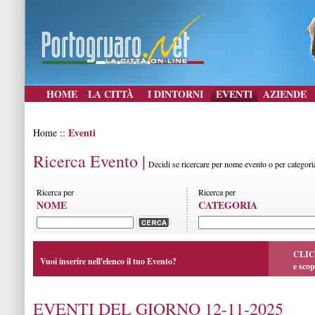
HOME
LA CITTÀ
I DINTORNI
EVENTI
AZIENDE
Eventi
Home ::
Ricerca Evento |
Decidi se ricercare per nome evento o per categori
Ricerca per
Ricerca per
NOME
CATEGORIA
CLIC
Vuoi inserire nell'elenco il tuo Evento?
e scop
EVENTI DEL GIORNO 12-11-2025