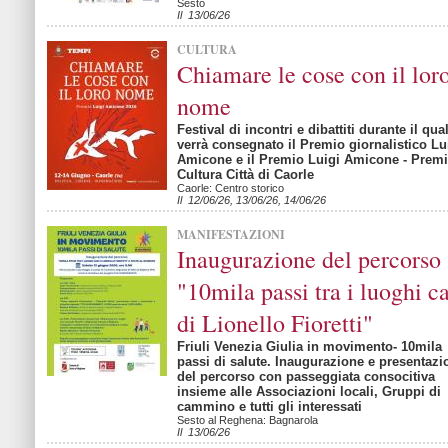
Sesto
Il 13/06/26
CULTURA
Chiamare le cose con il lor
nome
Festival di incontri e dibattiti durante il qua
verrà consegnato il Premio giornalistico Lu
Amicone e il Premio Luigi Amicone - Prem
Cultura Città di Caorle
Caorle: Centro storico
Il 12/06/26, 13/06/26, 14/06/26
MANIFESTAZIONI
Inaugurazione del percorso
"10mila passi tra i luoghi ca
di Lionello Fioretti"
Friuli Venezia Giulia in movimento- 10mila
passi di salute. Inaugurazione e presentazi
del percorso con passeggiata consocitiva
insieme alle Associazioni locali, Gruppi di
cammino e tutti gli interessati
Sesto al Reghena: Bagnarola
Il 13/06/26