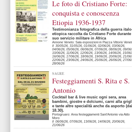
Le foto di Cristiano Forte:
conquista e conoscenza
Etiopia 1936-1937
Testimonianza fotografica della guerra italo
etiopica raccolta da Cristiano Forte durante 
suo servizio militare in Africa
Annone Veneto: Sala esposizioni in Piazza Vittorio Venet
Il 30/05/26, 31/05/26, 01/06/26, 02/06/26, 03/06/26,
04/06/26, 05/06/26, 06/06/26, 07/06/26, 08/06/26, 09/06/
10/06/26, 11/06/26, 12/06/26, 13/06/26, 14/06/26, 15/06/
16/06/26, 17/06/26, 18/06/26, 19/06/26, 20/06/26, 21/06/
22/06/26, 23/06/26, 24/06/26, 25/06/26, 26/06/26, 27/06/
28/06/26
SAGRE
Festeggiamenti S. Rita e S.
Antonio
Cocktail bar & live music ogni sera, area
bambini, giostre e dolciumi, carni alla grigl
e tante altre specialità anche da asporto (da
18.30).
Portogruaro: Area festeggiamenti Sant'Antonio via Aldo
Moro
Il 06/06/26, 07/06/26, 13/06/26, 14/06/26, 20/06/26,
21/06/26