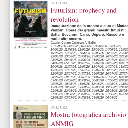
CULTURA
Futurism: prophecy and
revolution
Inaugurazione della mostra a cura di Matte
Vanzan. Opere dei grandi maestri futuristi:
Balla, Boccioni, Carrà, Depero, Russolo e
molti altri ancora.
Caorle: Centro Culturale A. Bafile
Il 05/06/26, 06/06/26, 07/06/26, 08/06/26, 09/06/26,
10/06/26, 11/06/26, 12/06/26, 13/06/26, 14/06/26, 15/06/
16/06/26, 17/06/26, 18/06/26, 19/06/26, 20/06/26, 21/06/
22/06/26, 23/06/26, 24/06/26, 25/06/26, 26/06/26, 27/06/
28/06/26, 29/06/26, 30/06/26, 01/07/26, 02/07/26, 03/07/
04/07/26, 05/07/26, 06/07/26, 07/07/26, 08/07/26, 09/07/
10/07/26, 11/07/26, 12/07/26, 13/07/26, 14/07/26, 15/07/
16/07/26, 17/07/26, 18/07/26, 19/07/26, 20/07/26, 21/07/
22/07/26, 23/07/26, 24/07/26, 25/07/26, 26/07/26, 27/07/
28/07/26, 29/07/26, 30/07/26, 31/07/26, 01/08/26, 02/08/
03/08/26, 04/08/26, 05/08/26, 06/08/26, 07/08/26, 08/08/
09/08/26, 10/08/26, 11/08/26, 12/08/26, 13/08/26, 14/08/
15/08/26, 16/08/26, 17/08/26, 18/08/26, 19/08/26, 20/08/
21/08/26, 22/08/26, 23/08/26, 24/08/26, 25/08/26, 26/08/
27/08/26, 28/08/26, 29/08/26, 30/08/26, 31/08/26, 01/09/
02/09/26, 03/09/26, 04/09/26, 05/09/26, 06/09/26
CULTURA
Mostra fotografica archivio
ANMIG