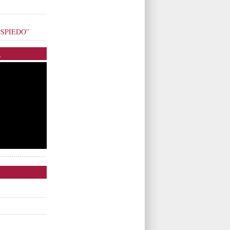
o “SPIEDO”
.