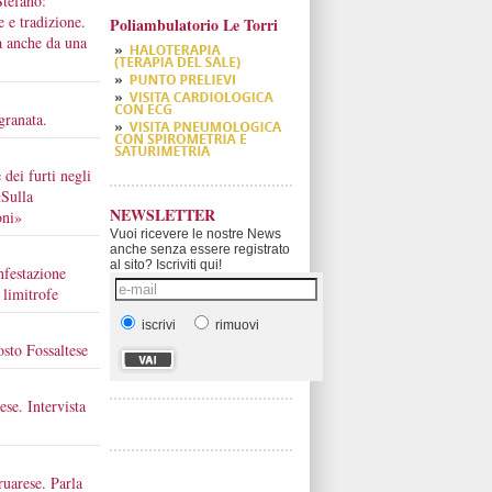
Stefano:
e e tradizione.
Poliambulatorio Le Torri
a anche da una
granata.
 dei furti negli
«Sulla
NEWSLETTER
oni»
Vuoi ricevere le nostre News
anche senza essere registrato
al sito? Iscriviti qui!
nfestazione
 limitrofe
iscrivi
rimuovi
osto Fossaltese
ese. Intervista
ruarese. Parla