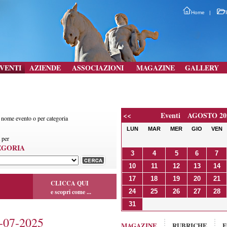
Home
|
VENTI
AZIENDE
ASSOCIAZIONI
MAGAZINE
GALLERY
<<
Eventi AGOSTO 20
r nome evento o per categoria
LUN
MAR
MER
GIO
VEN
 per
EGORIA
3
4
5
6
7
10
11
12
13
14
17
18
19
20
21
CLICCA QUI
e scopri come ...
24
25
26
27
28
31
07-2025
MAGAZINE
RUBRICHE