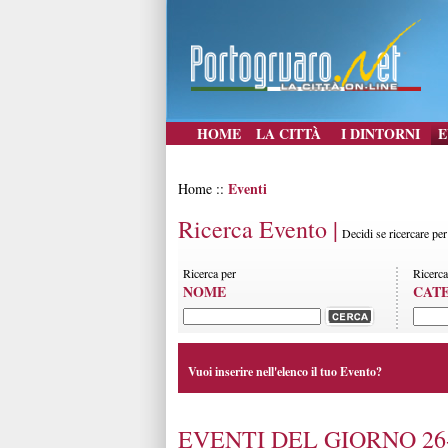
HOME
LA CITTÀ
I DINTORNI
E
Eventi
Home ::
Ricerca Evento |
Decidi se ricercare pe
Ricerca per
Ricerca
NOME
CAT
Vuoi inserire nell'elenco il tuo Evento?
EVENTI DEL GIORNO 26-