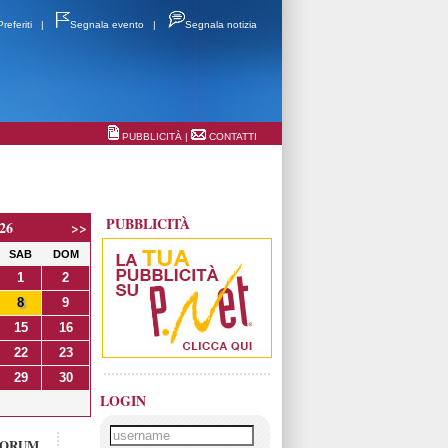
Preferiti
|
Segnala evento
|
Segnala notizia
PUBBLICITÀ
|
CONTATTI
PUBBLICITÀ
26
>>
SAB
DOM
1
2
8
9
15
16
22
23
29
30
LOGIN
FORUM