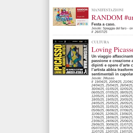
MANIFESTAZIONI
RANDOM #una 
Festa a caso.
Jesolo: Spiaggia del faro - o
Il 26/07/25
CULTURA
Loving Picass
Un viaggio affascinant
passione e creazione ar
dipinti e opere d’arte
l’artista abbia trasfor
sentimentali in capola
Jesolo: JMuseo
Il 19/04/25, 20/04/25, 21/04/
24/04/25, 25/04/25, 26/04/25
30/04/25, 01/05/25, 02/05/25
06/05/25, 07/05/25, 08/05/25,
12/05/25, 13/05/25, 14/05/25
18/05/25, 19/05/25, 20/05/25
24/05/25, 25/05/25, 26/05/25
30/05/25, 31/05/25, 01/06/25
05/06/25, 06/06/25, 07/06/25
11/06/25, 12/06/25, 13/06/25,
17/06/25, 18/06/25, 19/06/25
23/06/25, 24/06/25, 25/06/25
29/06/25, 30/06/25, 01/07/25
05/07/25, 06/07/25, 07/07/25
11/07/25, 12/07/25, 13/07/25,