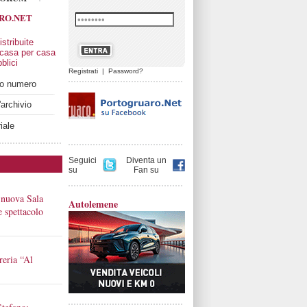
RO.NET
stribuite
 casa per casa
blici
Registrati
|
Password?
imo numero
'archivio
iale
Seguici
Diventa un
su
Fan su
 nuova Sala
Autolemene
 e spettacolo
reria “Al