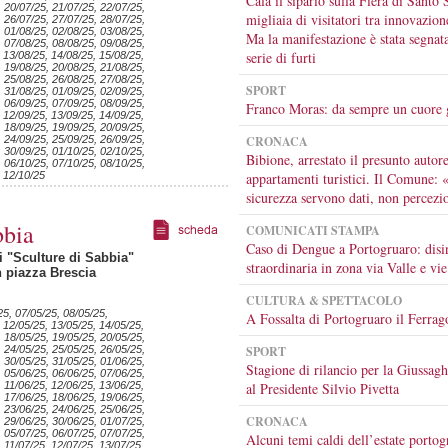
Cala il sipario sulla Fiera di Santo 
, 20/07/25, 21/07/25, 22/07/25,
migliaia di visitatori tra innovazion
, 26/07/25, 27/07/25, 28/07/25,
, 01/08/25, 02/08/25, 03/08/25,
Ma la manifestazione è stata segnat
, 07/08/25, 08/08/25, 09/08/25,
serie di furti
 13/08/25, 14/08/25, 15/08/25,
, 19/08/25, 20/08/25, 21/08/25,
, 25/08/25, 26/08/25, 27/08/25,
SPORT
, 31/08/25, 01/09/25, 02/09/25,
, 06/09/25, 07/09/25, 08/09/25,
Franco Moras: da sempre un cuore 
 12/09/25, 13/09/25, 14/09/25,
, 18/09/25, 19/09/25, 20/09/25,
, 24/09/25, 25/09/25, 26/09/25,
CRONACA
, 30/09/25, 01/10/25, 02/10/25,
Bibione, arrestato il presunto autore
, 06/10/25, 07/10/25, 08/10/25,
, 12/10/25
appartamenti turistici. Il Comune: 
sicurezza servono dati, non percezi
bbia
COMUNICATI STAMPA
Caso di Dengue a Portogruaro: disi
i "Sculture di Sabbia"
straordinaria in zona via Valle e vie
n piazza Brescia
CULTURA & SPETTACOLO
25, 07/05/25, 08/05/25,
A Fossalta di Portogruaro il Ferrag
 12/05/25, 13/05/25, 14/05/25,
, 18/05/25, 19/05/25, 20/05/25,
, 24/05/25, 25/05/25, 26/05/25,
SPORT
, 30/05/25, 31/05/25, 01/06/25,
Stagione di rilancio per la Giussagh
, 05/06/25, 06/06/25, 07/06/25,
 11/06/25, 12/06/25, 13/06/25,
al Presidente Silvio Pivetta
, 17/06/25, 18/06/25, 19/06/25,
, 23/06/25, 24/06/25, 25/06/25,
CRONACA
, 29/06/25, 30/06/25, 01/07/25,
, 05/07/25, 06/07/25, 07/07/25,
Alcuni temi caldi dell’estate portog
 11/07/25, 12/07/25, 13/07/25,