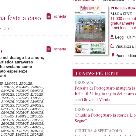
PORTOGRUA
MAGAZINE
festa a caso
11.000 copie di
gratuitamente
e nei locali pub
re 17.00
Leggi l'ult
Visualizza l
o
Piano editor
e nel dialogo tra amore,
tistica attraverso
 che svelano come
mato esperienze
LE NEWS PIÙ LETTE
vori
CRONACA
25, 22/04/25, 23/04/25,
Fossalta di Portogruaro inaugura la
, 27/04/25, 28/04/25, 29/04/25,
, 03/05/25, 04/05/25, 05/05/25,
Italia: il 31 luglio taglio del nastro
 09/05/25, 10/05/25, 11/05/25,
, 15/05/25, 16/05/25, 17/05/25,
con Giovanni Vernia
, 21/05/25, 22/05/25, 23/05/25,
, 27/05/25, 28/05/25, 29/05/25,
CRONACA
, 02/06/25, 03/06/25, 04/06/25,
, 08/06/25, 09/06/25, 10/06/25,
Chiude a Portogruaro la storica Lib
 14/06/25, 15/06/25, 16/06/25,
Segno”
, 20/06/25, 21/06/25, 22/06/25,
, 26/06/25, 27/06/25, 28/06/25,
, 02/07/25, 03/07/25, 04/07/25,
CULTURA & SPETTACOLO
, 08/07/25, 09/07/25, 10/07/25,
 14/07/25, 15/07/25, 16/07/25,