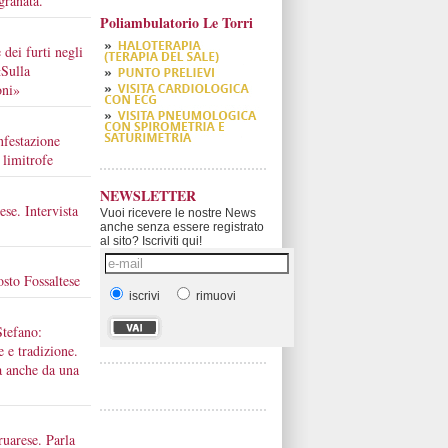
granata.
Poliambulatorio Le Torri
 dei furti negli
«Sulla
oni»
nfestazione
 limitrofe
NEWSLETTER
ese. Intervista
Vuoi ricevere le nostre News
anche senza essere registrato
al sito? Iscriviti qui!
osto Fossaltese
iscrivi
rimuovi
Stefano:
e e tradizione.
a anche da una
ruarese. Parla