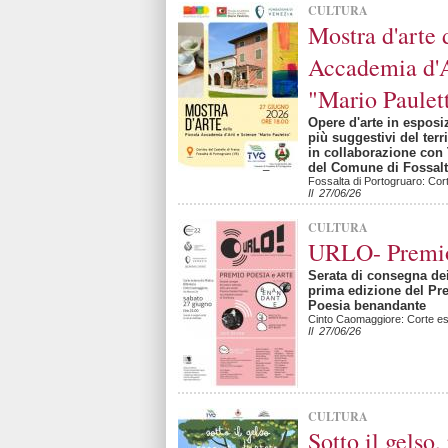
CULTURA
Mostra d'arte 
Accademia d'A
"Mario Paulet
Opere d'arte in esposi
più suggestivi del terr
in collaborazione con 
del Comune di Fossalt
Fossalta di Portogruaro: Cort
Il 27/06/26
CULTURA
URLO- Premio
Serata di consegna de
prima edizione del Pre
Poesia benandante
Cinto Caomaggiore: Corte est
Il 27/06/26
CULTURA
Sotto il gelso,