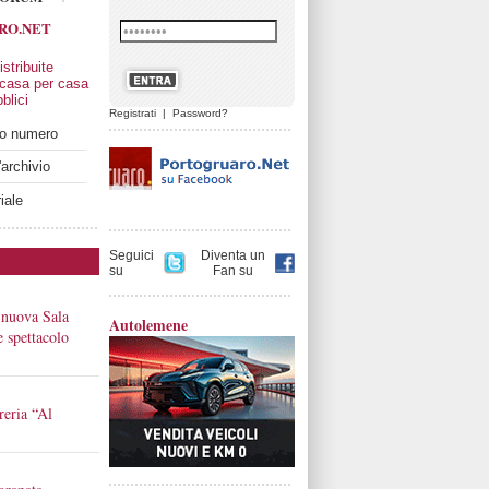
RO.NET
stribuite
 casa per casa
blici
Registrati
|
Password?
imo numero
'archivio
iale
Seguici
Diventa un
su
Fan su
 nuova Sala
Autolemene
 e spettacolo
reria “Al