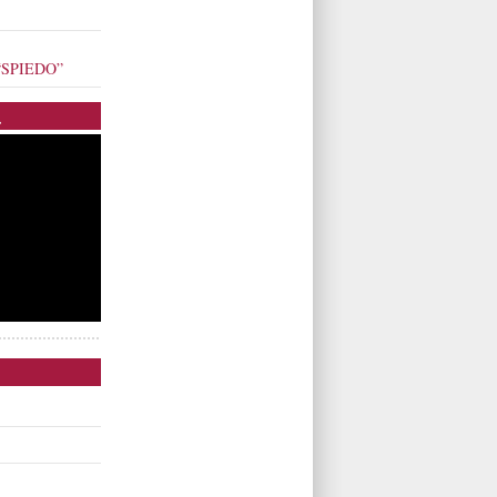
o “SPIEDO”
.