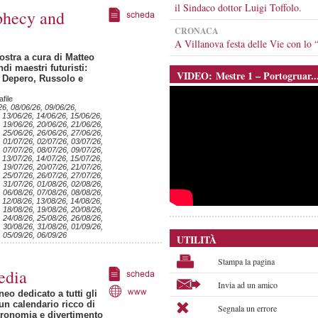
il Sindaco dottor Luigi Toffolo.
phecy and
CRONACA
A Villanova festa delle Vie con l
stra a cura di Matteo
di maestri futuristi:
VIDEO: Mestre 1 – Portogruar..
, Depero, Russolo e
file
26, 08/06/26, 09/06/26,
 13/06/26, 14/06/26, 15/06/26,
, 19/06/26, 20/06/26, 21/06/26,
, 25/06/26, 26/06/26, 27/06/26,
, 01/07/26, 02/07/26, 03/07/26,
, 07/07/26, 08/07/26, 09/07/26,
 13/07/26, 14/07/26, 15/07/26,
, 19/07/26, 20/07/26, 21/07/26,
, 25/07/26, 26/07/26, 27/07/26,
, 31/07/26, 01/08/26, 02/08/26,
, 06/08/26, 07/08/26, 08/08/26,
 12/08/26, 13/08/26, 14/08/26,
, 18/08/26, 19/08/26, 20/08/26,
, 24/08/26, 25/08/26, 26/08/26,
, 30/08/26, 31/08/26, 01/09/26,
, 05/09/26, 06/09/26
UTILITÀ
Stampa la pagina
edia
Invia ad un amico
eo dedicato a tutti gli
un calendario ricco di
Segnala un errore
tronomia e divertimento