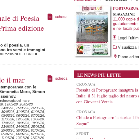
PORTOGRUA
MAGAZINE
ale di Poesia
11.000 copie di
gratuitamente
Prima edizione
e nei locali pub
Leggi l'ult
o di poesia, un
Visualizza l
o tra versi e immagini
l di Poesia NOTTURNI DI
Piano editor
LE NEWS PIÙ LETTE
o il mar
CRONACA
ntemporanea con le
Fossalta di Portogruaro inaugura la
 Simonetta Moro, Simon
Italia: il 31 luglio taglio del nastro
sseinov.
rcheologia del mare
con Giovanni Vernia
26, 19/05/26, 20/05/26,
, 24/05/26, 25/05/26, 26/05/26,
CRONACA
, 30/05/26, 31/05/26, 01/06/26,
, 05/06/26, 06/06/26, 07/06/26,
Chiude a Portogruaro la storica Lib
 11/06/26, 12/06/26, 13/06/26,
Segno”
, 17/06/26, 18/06/26, 19/06/26,
, 23/06/26, 24/06/26, 25/06/26,
, 29/06/26, 30/06/26, 01/07/26,
SPORT
, 05/07/26, 06/07/26, 07/07/26,
 11/07/26, 12/07/26, 13/07/26,