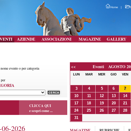
Home
|
VENTI
AZIENDE
ASSOCIAZIONI
MAGAZINE
GALLERY
<<
Eventi AGOSTO 20
r nome evento o per categoria
LUN
MAR
MER
GIO
VEN
 per
EGORIA
3
4
5
6
7
10
11
12
13
14
17
18
19
20
21
CLICCA QUI
e scopri come ...
24
25
26
27
28
31
06-2026
MAGAZINE
RUBRICHE