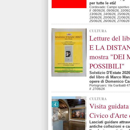
per tutte le età!
Cordovado: Campo sportivo
Il 08/06/26, 09/06/26, 10/06/
13/06/26, 14/06/26, 15/06/26
19/06/26, 20/06/26, 21/06/26
25/06/26, 26/06/26, 27/06/26
CULTURA
Letture del l
E LA DISTANZ
mostra "DEI
POSSIBILI"
Solstizio D'Estate 2026
del libro di Marco Mara
opere di Domenico Cas
Portogruaro: Via Garibaldi 47
Il 27/06/26
CULTURA
Visita guidat
Civico d'Arte
Lasciati guidare attrav
antiche collezioni e c