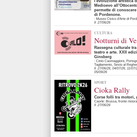
l'evoluzione artistica d
Medioevo all’Ottocent
permette di conoscere 
di Pordenone.
: Museo Civico d'Arte di Por
Il 27/06/26
CULTURA
Notturni di V
Rassegna culturale tra 
teatro e arte. XXII edi
Ginsberg
: Cinto Caomaggiore, Portogr
Tagliamento, Sesto al Reghe
Il 27/06/26, 04/07/26, 11/07/
05/09/26
SPORT
Cioka Rally
Corse folli tra motori,
Caorle: Brussa, fronte risto
Il 27/06/26