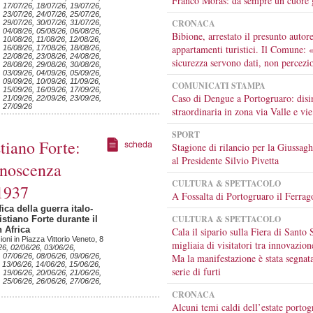
Franco Moras: da sempre un cuore 
, 17/07/26, 18/07/26, 19/07/26,
, 23/07/26, 24/07/26, 25/07/26,
CRONACA
, 29/07/26, 30/07/26, 31/07/26,
, 04/08/26, 05/08/26, 06/08/26,
Bibione, arrestato il presunto autore
 10/08/26, 11/08/26, 12/08/26,
appartamenti turistici. Il Comune: 
, 16/08/26, 17/08/26, 18/08/26,
, 22/08/26, 23/08/26, 24/08/26,
sicurezza servono dati, non percezi
, 28/08/26, 29/08/26, 30/08/26,
, 03/09/26, 04/09/26, 05/09/26,
 09/09/26, 10/09/26, 11/09/26,
COMUNICATI STAMPA
, 15/09/26, 16/09/26, 17/09/26,
Caso di Dengue a Portogruaro: disi
, 21/09/26, 22/09/26, 23/09/26,
, 27/09/26
straordinaria in zona via Valle e vie
SPORT
stiano Forte:
Stagione di rilancio per la Giussagh
al Presidente Silvio Pivetta
onoscenza
CULTURA & SPETTACOLO
1937
A Fossalta di Portogruaro il Ferrag
ca della guerra italo-
CULTURA & SPETTACOLO
istiano Forte durante il
n Africa
Cala il sipario sulla Fiera di Santo 
ni in Piazza Vittorio Veneto, 8
migliaia di visitatori tra innovazion
26, 02/06/26, 03/06/26,
, 07/06/26, 08/06/26, 09/06/26,
Ma la manifestazione è stata segnat
 13/06/26, 14/06/26, 15/06/26,
serie di furti
, 19/06/26, 20/06/26, 21/06/26,
, 25/06/26, 26/06/26, 27/06/26,
CRONACA
Alcuni temi caldi dell’estate portog