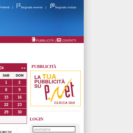
Preferiti
|
Segnala evento
|
Segnala notizia
PUBBLICITÀ
|
CONTATTI
PUBBLICITÀ
26
>>
SAB
DOM
1
2
8
9
15
16
22
23
29
30
LOGIN
FORUM