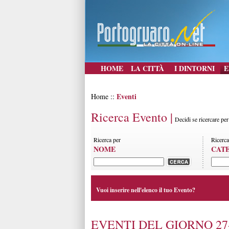
HOME
LA CITTÀ
I DINTORNI
E
Eventi
Home ::
Ricerca Evento |
Decidi se ricercare pe
Ricerca per
Ricerca
NOME
CAT
Vuoi inserire nell'elenco il tuo Evento?
EVENTI DEL GIORNO 27-