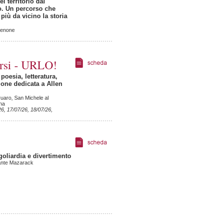
el territorio dal
o. Un percorso che
più da vicino la storia
denone
ersi - URLO!
poesia, letteratura,
zione dedicata a Allen
uaro, San Michele al
na
26, 17/07/26, 18/07/26,
 goliardia e divertimento
rante Mazarack