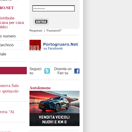
RO.NET
stribuite
 casa per casa
blici
Registrati
|
Password?
imo numero
'archivio
iale
Seguici
Diventa un
su
Fan su
 nuova Sala
Autolemene
 e spettacolo
reria “Al