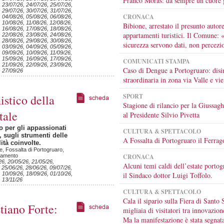
Franco Moras: da sempre un cuore 
, 23/07/26, 24/07/26, 25/07/26,
, 29/07/26, 30/07/26, 31/07/26,
CRONACA
, 04/08/26, 05/08/26, 06/08/26,
 10/08/26, 11/08/26, 12/08/26,
Bibione, arrestato il presunto autore
, 16/08/26, 17/08/26, 18/08/26,
appartamenti turistici. Il Comune: 
, 22/08/26, 23/08/26, 24/08/26,
, 28/08/26, 29/08/26, 30/08/26,
sicurezza servono dati, non percezi
, 03/09/26, 04/09/26, 05/09/26,
 09/09/26, 10/09/26, 11/09/26,
, 15/09/26, 16/09/26, 17/09/26,
COMUNICATI STAMPA
, 21/09/26, 22/09/26, 23/09/26,
Caso di Dengue a Portogruaro: disi
, 27/09/26
straordinaria in zona via Valle e vie
istico della
SPORT
Stagione di rilancio per la Giussagh
tale
al Presidente Silvio Pivetta
o per gli appassionati
CULTURA & SPETTACOLO
, sugli strumenti delle
A Fossalta di Portogruaro il Ferrag
lità coinvolte.
ne, Fossalta di Portogruaro,
liamento
CRONACA
26, 20/05/26, 21/05/26,
Alcuni temi caldi dell’estate portog
 25/06/26, 28/06/26, 09/07/26,
, 10/09/26, 18/09/26, 01/10/26,
il Sindaco dottor Luigi Toffolo.
, 13/11/26
CULTURA & SPETTACOLO
Cala il sipario sulla Fiera di Santo 
stiano Forte:
migliaia di visitatori tra innovazion
Ma la manifestazione è stata segnat