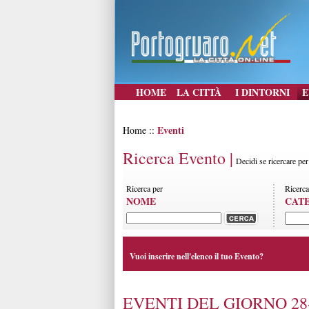
HOME
LA CITTÀ
I DINTORNI
E
Eventi
Home ::
Ricerca Evento |
Decidi se ricercare pe
Ricerca per
Ricerca
NOME
CAT
Vuoi inserire nell'elenco il tuo Evento?
EVENTI DEL GIORNO 28-