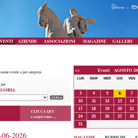
Home
|
VENTI
AZIENDE
ASSOCIAZIONI
MAGAZINE
GALLERY
<<
Eventi AGOSTO 20
r nome evento o per categoria
LUN
MAR
MER
GIO
VEN
 per
EGORIA
3
4
5
6
7
10
11
12
13
14
17
18
19
20
21
CLICCA QUI
e scopri come ...
24
25
26
27
28
31
06-2026
MAGAZINE
RUBRICHE