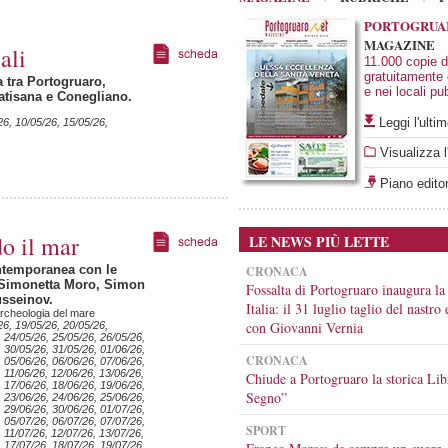
PORTOGRUA
MAGAZINE
ali
11.000 copie di
gratuitamente
 tra Portogruaro,
e nei locali pub
atisana e Conegliano.
Leggi l'ult
26, 10/05/26, 15/05/26,
Visualizza l
Piano editor
o il mar
LE NEWS PIÙ LETTE
ntemporanea con le
CRONACA
 Simonetta Moro, Simon
Fossalta di Portogruaro inaugura la
sseinov.
Italia: il 31 luglio taglio del nastro
rcheologia del mare
con Giovanni Vernia
26, 19/05/26, 20/05/26,
, 24/05/26, 25/05/26, 26/05/26,
, 30/05/26, 31/05/26, 01/06/26,
CRONACA
, 05/06/26, 06/06/26, 07/06/26,
 11/06/26, 12/06/26, 13/06/26,
Chiude a Portogruaro la storica Lib
, 17/06/26, 18/06/26, 19/06/26,
Segno”
, 23/06/26, 24/06/26, 25/06/26,
, 29/06/26, 30/06/26, 01/07/26,
, 05/07/26, 06/07/26, 07/07/26,
SPORT
 11/07/26, 12/07/26, 13/07/26,
, 17/07/26, 18/07/26, 19/07/26,