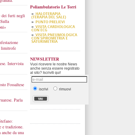
granata.
Poliambulatorio Le Torri
 dei furti negli
«Sulla
oni»
nfestazione
 limitrofe
NEWSLETTER
ese. Intervista
Vuoi ricevere le nostre News
anche senza essere registrato
al sito? Iscriviti qui!
osto Fossaltese
iscrivi
rimuovi
ruarese. Parla
Stefano:
e e tradizione.
a anche da una