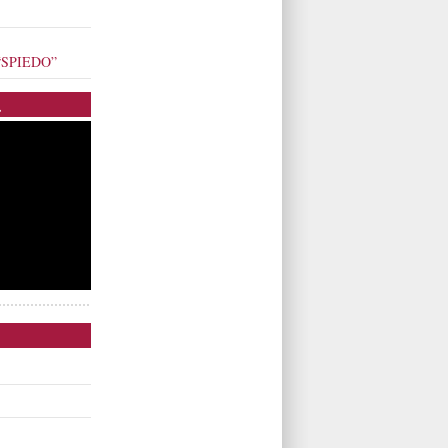
o “SPIEDO”
.