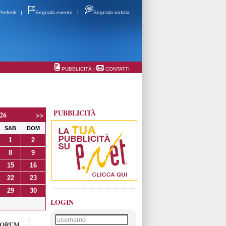
Preferiti
|
Segnala evento
|
Segnala notizia
PUBBLICITÀ
|
CONTATTI
PUBBLICITÀ
26
>>
SAB
DOM
1
2
8
9
15
16
22
23
29
30
LOGIN
FORUM