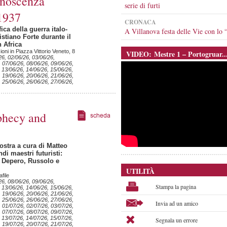
onoscenza
serie di furti
1937
CRONACA
ca della guerra italo-
A Villanova festa delle Vie con l
istiano Forte durante il
n Africa
ni in Piazza Vittorio Veneto, 8
VIDEO: Mestre 1 – Portogruar..
26, 02/06/26, 03/06/26,
, 07/06/26, 08/06/26, 09/06/26,
 13/06/26, 14/06/26, 15/06/26,
, 19/06/26, 20/06/26, 21/06/26,
, 25/06/26, 26/06/26, 27/06/26,
phecy and
stra a cura di Matteo
di maestri futuristi:
, Depero, Russolo e
UTILITÀ
file
26, 08/06/26, 09/06/26,
Stampa la pagina
 13/06/26, 14/06/26, 15/06/26,
, 19/06/26, 20/06/26, 21/06/26,
, 25/06/26, 26/06/26, 27/06/26,
Invia ad un amico
, 01/07/26, 02/07/26, 03/07/26,
, 07/07/26, 08/07/26, 09/07/26,
 13/07/26, 14/07/26, 15/07/26,
Segnala un errore
, 19/07/26, 20/07/26, 21/07/26,