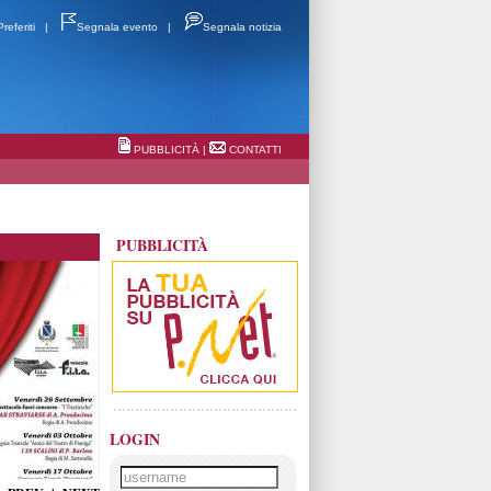
Preferiti
|
Segnala evento
|
Segnala notizia
PUBBLICITÀ
|
CONTATTI
PUBBLICITÀ
LOGIN