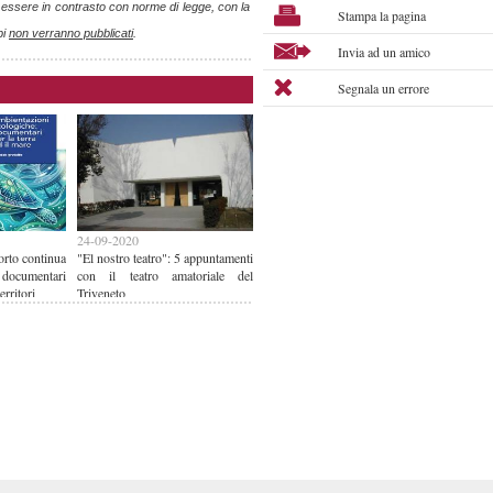
o essere in contrasto con norme di legge, con la
Stampa la pagina
pi
non verranno pubblicati
.
Invia ad un amico
Segnala un errore
24-09-2020
rto continua
"El nostro teatro": 5 appuntamenti
 documentari
con il teatro amatoriale del
erritori
Triveneto