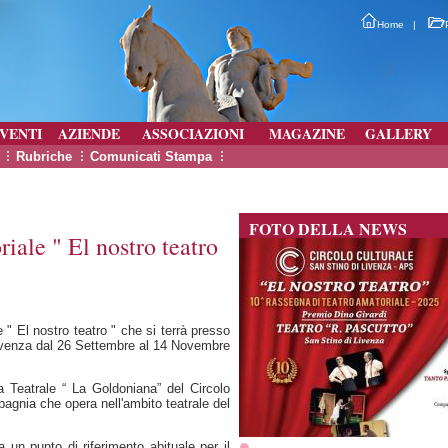
Home
|
VENTI
AZIENDE
ASSOCIAZIONI
MAGAZINE
GALLERY
Rubriche
Comunicati Stampa
FOTO DELLA NEWS
ale " El nostro teatro
" El nostro teatro " che si terrà presso
Livenza dal 26 Settembre al 14 Novembre
Teatrale “ La Goldoniana” del Circolo
pagnia che opera nell'ambito teatrale del
 un punto di riferimento abituale per il