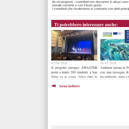
da noi proposti, i contributi non dovranno in alcun cas
morale corrente e con il buon gusto.
I contributi che risulteranno in contrasto con detti princi
Ti potrebbero interessare anche:
02-06-2026
16-05-2026
Il progetto europeo AWASTER
Ambient’azione in Po
porta a teatro 200 studenti: a San
con una rassegna di
Stino va in scena “Alice oltre lo
tra ambiente, mare e t
spreco”
torna indietro