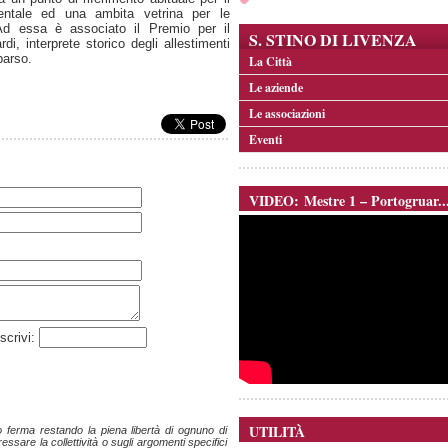
entale ed una ambita vetrina per le
Ad essa è associato il Premio per il
S. STINO DI LIVENZA
di, interprete storico degli allestimenti
parso.
La Città
Le aziende
Le associazioni
Eventi
VIDEO: Mestre 1 – Portogruar..
scrivi:
UTILITÀ
ro ferma restando la piena libertà di ognuno di
ssare la collettività o sugli argomenti specifici