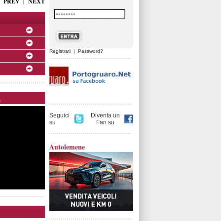
PREV
|
NEXT
Registrati
|
Password?
.
Seguici
Diventa un
su
Fan su
Autolemene