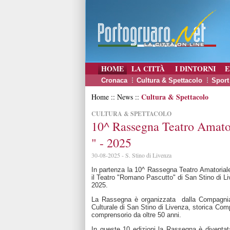
HOME
LA CITTÀ
I DINTORNI
E
Cronaca
Cultura & Spettacolo
Sport
Cultura & Spettacolo
Home :: News ::
CULTURA & SPETTACOLO
10^ Rassegna Teatro Amatori
" - 2025
30-08-2025 - S. Stino di Livenza
In partenza la 10^ Rassegna Teatro Amatoriale 
il Teatro "Romano Pascutto" di San Stino di 
2025.
La Rassegna è organizzata dalla Compagnia 
Culturale di San Stino di Livenza, storica Com
comprensorio da oltre 50 anni.
In queste 10 edizioni la Rassegna è diventata