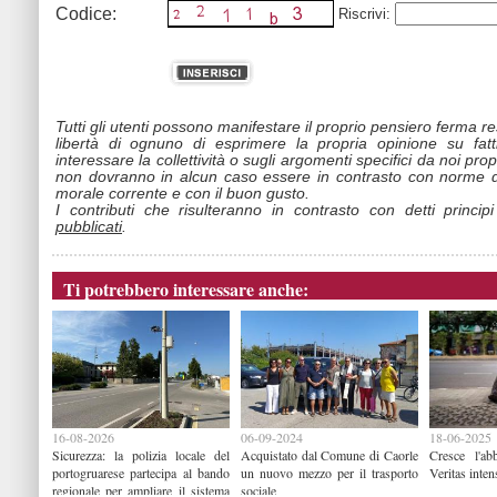
Codice:
Riscrivi:
Tutti gli utenti possono manifestare il proprio pensiero ferma r
libertà di ognuno di esprimere la propria opinione su fat
interessare la collettività o sugli argomenti specifici da noi propo
non dovranno in alcun caso essere in contrasto con norme d
morale corrente e con il buon gusto.
I contributi che risulteranno in contrasto con detti princip
pubblicati
.
Ti potrebbero interessare anche:
16-08-2026
06-09-2024
18-06-2025
Sicurezza: la polizia locale del
Acquistato dal Comune di Caorle
Cresce l'ab
portogruarese partecipa al bando
un nuovo mezzo per il trasporto
Veritas intens
regionale per ampliare il sistema
sociale