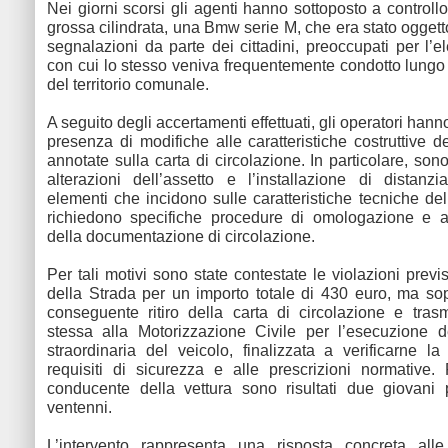
Nei giorni scorsi gli agenti hanno sottoposto a controll
grossa cilindrata, una Bmw serie M, che era stato ogget
segnalazioni da parte dei cittadini, preoccupati per l’e
con cui lo stesso veniva frequentemente condotto lungo
del territorio comunale.
A seguito degli accertamenti effettuati, gli operatori hanno
presenza di modifiche alle caratteristiche costruttive d
annotate sulla carta di circolazione. In particolare, sono
alterazioni dell’assetto e l’installazione di distanzia
elementi che incidono sulle caratteristiche tecniche d
richiedono specifiche procedure di omologazione e 
della documentazione di circolazione.
Per tali motivi sono state contestate le violazioni prev
della Strada per un importo totale di 430 euro, ma sopr
conseguente ritiro della carta di circolazione e tras
stessa alla Motorizzazione Civile per l’esecuzione d
straordinaria del veicolo, finalizzata a verificarne la
requisiti di sicurezza e alle prescrizioni normative. 
conducente della vettura sono risultati due giovani
ventenni.
L’intervento rappresenta una risposta concreta alle