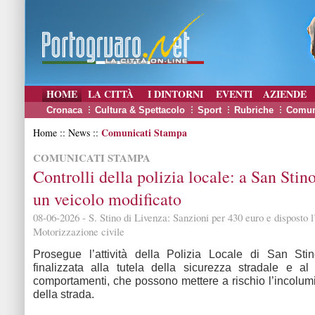
HOME
LA CITTÀ
I DINTORNI
EVENTI
AZIENDE
Cronaca
Cultura & Spettacolo
Sport
Rubriche
Comun
Comunicati Stampa
Home :: News ::
COMUNICATI STAMPA
Controlli della polizia locale: a San Stin
un veicolo modificato
08-06-2026 - S. Stino di Livenza: Sanzioni per 430 euro e disposto l’
Motorizzazione civile
Prosegue l’attività della Polizia Locale di San Sti
finalizzata alla tutela della sicurezza stradale e al
comportamenti, che possono mettere a rischio l’incolumit
della strada.