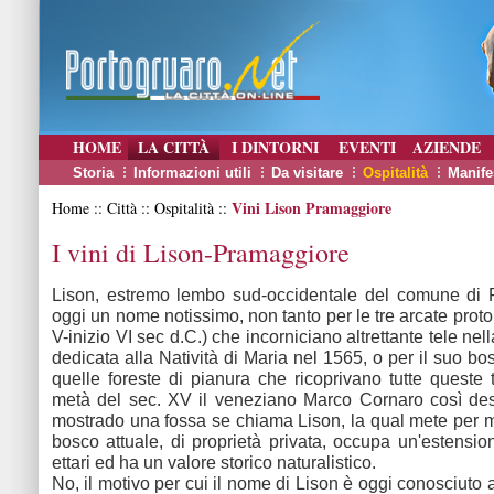
HOME
LA CITTÀ
I DINTORNI
EVENTI
AZIENDE
Storia
Informazioni utili
Da visitare
Ospitalità
Manife
Vini Lison Pramaggiore
Home :: Città :: Ospitalità ::
I vini di Lison-Pramaggiore
Lison, estremo lembo sud-occidentale del comune di P
oggi un nome notissimo, non tanto per le tre arcate proto
V-inizio VI sec d.C.) che incorniciano altrettante tele nel
dedicata alla Natività di Maria nel 1565, o per il suo bo
quelle foreste di pianura che ricoprivano tutte queste t
metà del sec. XV il veneziano Marco Cornaro così des
mostrado una fossa se chiama Lison, la qual mete per mol
bosco attuale, di proprietà privata, occupa un'estension
ettari ed ha un valore storico naturalistico.
No, il motivo per cui il nome di Lison è oggi conosciuto a