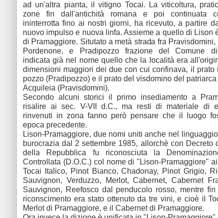
ad un'altra pianta, il vitigno Tocai. La viticoltura, prat
zone fin dall'antichità romana e poi continuata c
ininterrotta fino ai nostri giorni, ha ricevuto, a partire 
nuovo impulso e nuova linfa. Assieme a quello di Lison è
di Pramaggiore. Situtato a metà strada fra Pravisdomini, 
Pordenone, e Pradipozzo frazione del Comune di 
indicata già nel nome quello che la località era all'origi
dimensioni maggiori dei due con cui confinava, il prato 
pozzo (Pradipozzo) e il prato del visdomino del patriarca
Acquileia (Pravisdomini).
Secondo alcuni storici il primo insediamento a Pram
risalire ai sec. V-VII d.C., ma resti di materiale d
rinvenuti in zona fanno però pensare che il luogo fo
epoca precedente.
Lison-Pramaggiore, due nomi uniti anche nel linguaggio u
burocrazia dal 2 settembre 1985, allorchè con Decreto 
della Repubblica fu riconosciuta la Denominazion
Controllata (D.O.C.) col nome di "Lison-Pramaggiore" ai 
Tocai Italico, Pinot Bianco, Chadonay, Pinot Grigio, Rie
Sauvignon, Verduzzo, Merlot, Cabernet, Cabernet Fr
Sauvignon, Reefosco dal penducolo rosso, mentre fin 
riconscimento era stato ottenuto da tre vini, e cioè il Toc
Merlot di Pramaggiore, e il Cabernet di Pramaggiore.
Ora invece la dizione è unificata in "Lison-Pramaggiore".