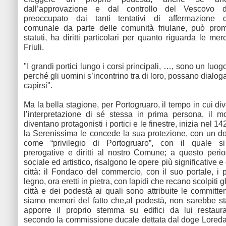
dall’approvazione e dal controllo del Vescovo d
preoccupato dai tanti tentativi di affermazione d
comunale da parte delle comunità friulane, può prom
statuti, ha diritti particolari per quanto riguarda le merc
Friuli.
"I grandi portici lungo i corsi principali, …, sono un luog
perché gli uomini s’incontrino tra di loro, possano dialogar
capirsi".
Ma la bella stagione, per Portogruaro, il tempo in cui di
l’interpretazione di sé stessa in prima persona, il 
diventano protagonisti i portici e le finestre, inizia nel 1
la Serenissima le concede la sua protezione, con un 
come “privilegio di Portogruaro”, con il quale s
prerogative e diritti al nostro Comune; a questo per
sociale ed artistico, risalgono le opere più significative e
città: il Fondaco del commercio, con il suo portale, i p
legno, ora eretti in pietra, con lapidi che recano scolpiti 
città e dei podestà ai quali sono attribuite le committ
siamo memori del fatto che,al podestà, non sarebbe st
apporre il proprio stemma su edifici da lui restaurat
secondo la commissione ducale dettata dal doge Loreda