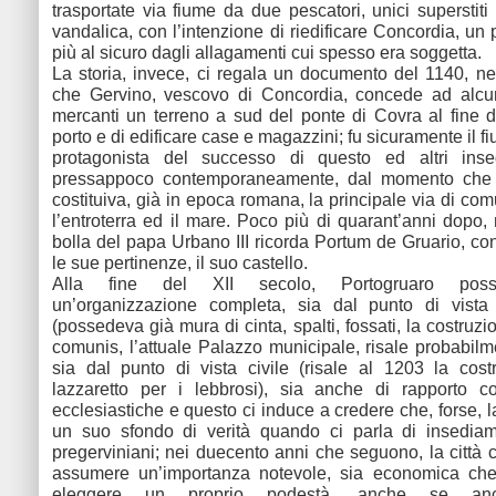
trasportate via fiume da due pescatori, unici superstiti
vandalica, con l’intenzione di riedificare Concordia, un 
più al sicuro dagli allagamenti cui spesso era soggetta.
La storia, invece, ci regala un documento del 1140, nel
che Gervino, vescovo di Concordia, concede ad alcun
mercanti un terreno a sud del ponte di Covra al fine di
porto e di edificare case e magazzini; fu sicuramente il 
protagonista del successo di questo ed altri inse
pressappoco contemporaneamente, dal momento che 
costituiva, già in epoca romana, la principale via di co
l’entroterra ed il mare. Poco più di quarant’anni dopo,
bolla del papa Urbano III ricorda Portum de Gruario, con
le sue pertinenze, il suo castello.
Alla fine del XII secolo, Portogruaro poss
un’organizzazione completa, sia dal punto di vista a
(possedeva già mura di cinta, spalti, fossati, la costruzi
comunis, l’attuale Palazzo municipale, risale probabilm
sia dal punto di vista civile (risale al 1203 la cos
lazzaretto per i lebbrosi), sia anche di rapporto co
ecclesiastiche e questo ci induce a credere che, forse, 
un suo sfondo di verità quando ci parla di insediame
pregerviniani; nei duecento anni che seguono, la città 
assumere un’importanza notevole, sia economica che
eleggere un proprio podestà, anche se anco