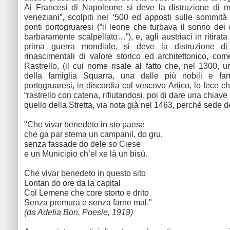
Ai Francesi di Napoleone si deve la distruzione di mo
veneziani”, scolpiti nel ‘500 ed apposti sulle sommità 
ponti portogruaresi (“il leone che turbava il sonno dei 
barbaramente scalpellato…”), e, agli austriaci in ritirata 
prima guerra mondiale, si deve la distruzione di
rinascimentali di valore storico ed architettonico, com
Rastrello, (il cui nome risale al fatto che, nel 1300,
della famiglia Squarra, una delle più nobili e fa
portogruaresi, in discordia col vescovo Artico, lo fece 
“rastrello con catena, rifiutandosi, poi di dare una chiave
quello della Stretta, via nota già nel 1463, perché sede de
"Che vivar benedeto in sto paese
che ga par stema un campanil, do gru,
senza fassade do dele so Ciese
e un Municipio ch’el xe là un bisù.
Che vivar benedeto in questo sito
Lontan do ore da la capital
Col Lemene che core storto e drito
Senza premura e senza farne mal."
(da Adelia Bon, Poesie, 1919)