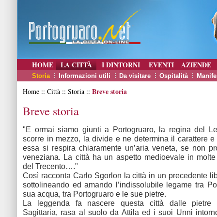
HOME
LA CITTÀ
I DINTORNI
EVENTI
AZIENDE
Storia
Informazioni utili
Da visitare
Ospitalità
Manife
Breve storia
Home :: Città :: Storia ::
Breve storia
"E ormai siamo giunti a Portogruaro, la regina del L
scorre in mezzo, la divide e ne determina il carattere e l
essa si respira chiaramente un’aria veneta, se non pro
veneziana. La città ha un aspetto medioevale in molt
del Trecento…."
Così racconta Carlo Sgorlon la città in un precedente lib
sottolineando ed amando l’indissolubile legame tra Po
sua acqua, tra Portogruaro e le sue pietre.
La leggenda fa nascere questa città dalle pietre
Sagittaria, rasa al suolo da Attila ed i suoi Unni intor