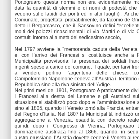
Portogruaro questa norma non era evidentemente molt
data la quantità di stemmi e di nomi di podestà che 
vedono sulle lapidi dei ponti ed in altri luoghi) . Anche 
Comunale, progettata, probabilmente, da Iacomo de Gri
detto il Bergamasco, che il Sansovino definì “eccellente
molti dei palazzi rinascimentali di via Martiri e di via
costruiti intorno alla metà del sedicesimo secolo,
Nel 1797 avviene la "memoranda caduta della Veneta
e, con l’arrivo dei Francesi si costituisce anche a 
Municipalità provvisoria; la presenza dei soldati fra
ingenti spese a carico del comune, il quale, per farvi fron
a vendere perfino l’argenteria delle chiese; col
Campoformido Napoleone cedeva all’Austria il territorio 
Repubblica sino alla riva sinistra dell’Adige.
Nei primi mesi del 1801, Portogruaro è praticamente divi
i Francesi alla destra del Lemene e gli Austriaci sull
situazione si stabilizzò poco dopo e l’amministrazione a
sino al 1805, quando il Veneto tornò alla Francia, entra
del Regno d’Italia. Nel 1807 la Municipalità indirizzò u
aggregazione a Venezia, esaudita con decreto real
quindi, dopo il Congresso di Vienna, Portogruaro t
dominazione austriaca fino al 1866, quando, in seguit
austro-prussiano, l’Austria dovette cedere il Veneto al reg