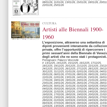
08/01/26, 11/01/26, 13/01/26, 15/01/26, 18/01/26, 20/01/
22/01/26, 25/01/26
CULTURA
Artisti alle Biennali 1900-
1960
L’esposizione, attraverso una settantina di
dipinti provenienti interamente da collezion
private, offre l’opportunità di ripercorrere i
primi sessant’anni della Biennale di Venezi
degli artisti che ne sono stati i protagonisti.
Portogruaro: Palazzo Vescovile
Il 13/12/25, 14/12/25, 15/12/25, 16/12/25, 17/12/25,
18/12/25, 19/12/25, 20/12/25, 21/12/25, 22/12/25, 23/12/
24/12/25, 25/12/25, 26/12/25, 27/12/25, 28/12/25, 29/12/
30/12/25, 31/12/25, 01/01/26, 02/01/26, 03/01/26, 04/01/
05/01/26, 06/01/26, 07/01/26, 08/01/26, 09/01/26, 10/01/
11/01/26, 12/01/26, 13/01/26, 14/01/26, 15/01/26, 16/01/
17/01/26, 18/01/26, 19/01/26, 20/01/26, 21/01/26, 22/01/
23/01/26, 24/01/26, 25/01/26, 26/01/26, 27/01/26, 28/01/
29/01/26, 30/01/26, 31/01/26, 01/02/26, 02/02/26, 03/02/
04/02/26, 05/02/26, 06/02/26, 07/02/26, 08/02/26, 09/02/
10/02/26, 11/02/26, 12/02/26, 13/02/26, 14/02/26, 15/02/
16/02/26, 17/02/26, 18/02/26, 19/02/26, 20/02/26, 21/02/
22/02/26, 23/02/26, 24/02/26, 25/02/26, 26/02/26, 27/02/
28/02/26, 01/03/26, 02/03/26, 03/03/26, 04/03/26, 05/03/
06/03/26, 07/03/26, 08/03/26, 09/03/26, 10/03/26, 11/03/
12/03/26, 13/03/26, 14/03/26, 15/03/26, 16/03/26, 17/03/