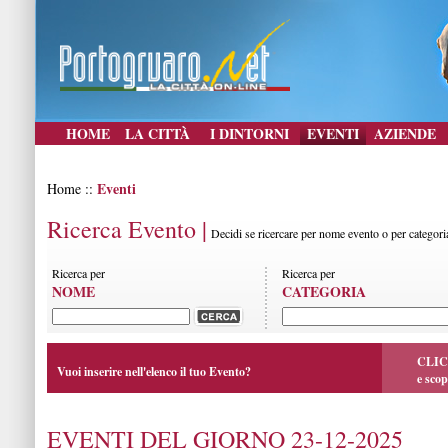
HOME
LA CITTÀ
I DINTORNI
EVENTI
AZIENDE
Eventi
Home ::
Ricerca Evento |
Decidi se ricercare per nome evento o per categori
Ricerca per
Ricerca per
NOME
CATEGORIA
CLIC
Vuoi inserire nell'elenco il tuo Evento?
e scop
EVENTI DEL GIORNO 23-12-2025